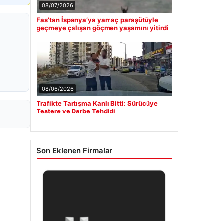
08/07/2026
Fas’tan İspanya’ya yamaç paraşütüyle
geçmeye çalışan göçmen yaşamını yitirdi
08/06/2026
Trafikte Tartışma Kanlı Bitti: Sürücüye
Testere ve Darbe Tehdidi
Son Eklenen Firmalar