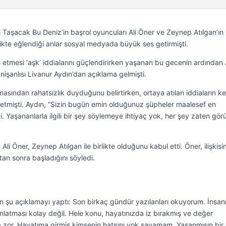
isi Taşacak Bu Deniz’in başrol oyuncuları Ali Öner ve Zeynep Atılgan’ın
likte eğlendiği anlar sosyal medyada büyük ses getirmişti.
s etmesi ‘aşk’ iddialarını güçlendirirken yaşanan bu gecenin ardından 
i nişanlısı Livanur Aydın’dan açıklama gelmişti.
masından rahatsızlık duyduğunu belirtirken, ortaya atılan iddiaların k
etmişti. Aydın, “Sizin bugün emin olduğunuz şüpheler maalesef en
 Yaşananlarla ilgili bir şey söylemeye ihtiyaç yok, her şey zaten gör
Ali Öner, Zeynep Atılgan ile birlikte olduğunu kabul etti. Öner, ilişkisi
ktan sonra başladığını söyledi.
 şu açıklamayı yaptı: Son birkaç gündür yazılanları okuyorum. İnsan
anlatması kolay değil. Hele konu, hayatınızda iz bırakmış ve değer
a zor. Hayatıma girmiş kimsenin hatırını yok sayamam. Yaşanmışın bir 