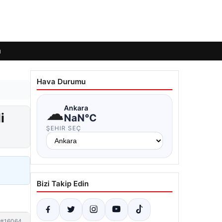
ı
Hava Durumu
☁
Ankara
i
NaN°C
ŞEHIR SEÇ
Bizi Takip Edin
#16064