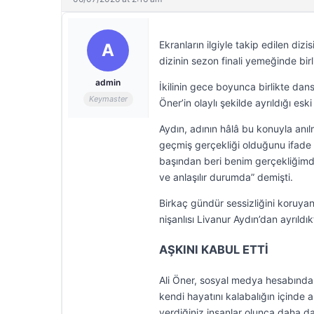
Ekranların ilgiyle takip edilen diz
A
dizinin sezon finali yemeğinde bir
admin
İkilinin gece boyunca birlikte dan
Keymaster
Öner’in olaylı şekilde ayrıldığı esk
Aydın, adının hâlâ bu konuyla anıl
geçmiş gerçekliği olduğunu ifade 
başından beri benim gerçekliğimdi.
ve anlaşılır durumda” demişti.
Birkaç gündür sessizliğini koruyan 
nişanlısı Livanur Aydın’dan ayrıldı
AŞKINI KABUL ETTİ
Ali Öner, sosyal medya hesabından
kendi hayatını kalabalığın içinde 
verdiğiniz insanlar olunca daha d