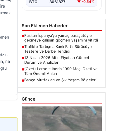
BTC
3061877
▼ -0.54%
üre
kırmak
Son Eklenen Haberler
Fas’tan İspanya’ya yamaç paraşütüyle
■
hemen
geçmeye çalışan göçmen yaşamını yitirdi
Trafikte Tartışma Kanlı Bitti: Sürücüye
■
Testere ve Darbe Tehdidi
izin
13 Nisan 2026 Altın Fiyatları Güncel
■
ın, ne
Durum ve Analizler
oğru
(Özet) Larne – Iberia 1999 Maçı Özeti ve
■
Tüm Önemli Anları
Bahçe Mutfakları ve Şık Yaşam Bölgeleri
■
Güncel