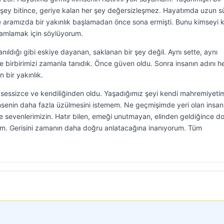
ir şey bitince, geriye kalan her şey değersizleşmez. Hayatımda uzun s
le aramızda bir yakınlık başlamadan önce sona ermişti. Bunu kimseyi 
amamlamak için söylüyorum.
ldığı gibi eskiye dayanan, saklanan bir şey değil. Aynı sette, aynı
 birbirimizi zamanla tanıdık. Önce güven oldu. Sonra insanın adını 
bir yakınlık.
, sessizce ve kendiliğinden oldu. Yaşadığımız şeyi kendi mahremiyetim
msenin daha fazla üzülmesini istemem. Ne geçmişimde yeri olan insan
 sevenlerimizin. Hatır bilen, emeği unutmayan, elinden geldiğince d
tım. Gerisini zamanın daha doğru anlatacağına inanıyorum. Tüm