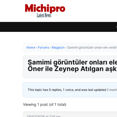
Home
›
Forums
›
Magazin
›
Samimi görüntüler onları ele verdi!
Samimi görüntüler onları ele
Öner ile Zeynep Atılgan aşk
This topic has 0 replies, 1 voice, and was last updated
2 mont
Viewing 1 post (of 1 total)
06/07/2026 at 2:16 am