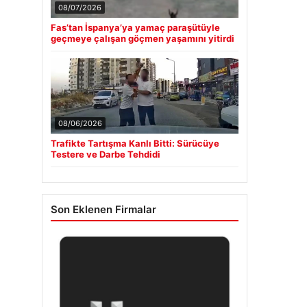
08/07/2026
Fas’tan İspanya’ya yamaç paraşütüyle
geçmeye çalışan göçmen yaşamını yitirdi
08/06/2026
Trafikte Tartışma Kanlı Bitti: Sürücüye
Testere ve Darbe Tehdidi
Son Eklenen Firmalar