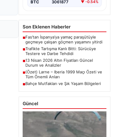
BTC
3061877
▼ -0.54%
Son Eklenen Haberler
Fas’tan İspanya’ya yamaç paraşütüyle
■
geçmeye çalışan göçmen yaşamını yitirdi
Trafikte Tartışma Kanlı Bitti: Sürücüye
■
Testere ve Darbe Tehdidi
13 Nisan 2026 Altın Fiyatları Güncel
■
Durum ve Analizler
(Özet) Larne – Iberia 1999 Maçı Özeti ve
■
Tüm Önemli Anları
Bahçe Mutfakları ve Şık Yaşam Bölgeleri
■
Güncel