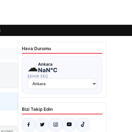
ı
Hava Durumu
☁
Ankara
NaN°C
ŞEHIR SEÇ
Bizi Takip Edin
#11965