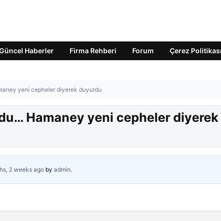
Güncel Haberler
Firma Rehberi
Forum
Çerez Politikas
maney yeni cepheler diyerek duyurdu
oldu… Hamaney yeni cepheler diyerek
hs, 2 weeks ago
by
admin
.