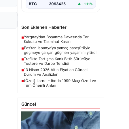
BTC
3093425
▲ +1.11%
Son Eklenen Haberler
Yargıtay’dan Boşanma Davasında Ter
■
Kokusu ve Tazminat Kararı
Fas’tan İspanya’ya yamaç paraşütüyle
■
geçmeye çalışan göçmen yaşamını yitirdi
Trafikte Tartışma Kanlı Bitti: Sürücüye
■
Testere ve Darbe Tehdidi
13 Nisan 2026 Altın Fiyatları Güncel
■
Durum ve Analizler
(Özet) Larne – Iberia 1999 Maçı Özeti ve
■
Tüm Önemli Anları
Güncel