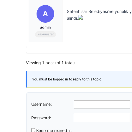
Seferihisar Belediyesi’ne yönelik 
A
alındı.
admin
Keymaster
Viewing 1 post (of 1 total)
You must be logged in to reply to this topic.
Username:
Password:
Keep me signed in