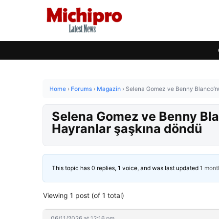
Home
›
Forums
›
Magazin
›
Selena Gomez ve Benny Blanco’nun
Selena Gomez ve Benny Blan
Hayranlar şaşkına döndü
This topic has 0 replies, 1 voice, and was last updated
1 mont
Viewing 1 post (of 1 total)
06/11/2026 at 12:16 pm