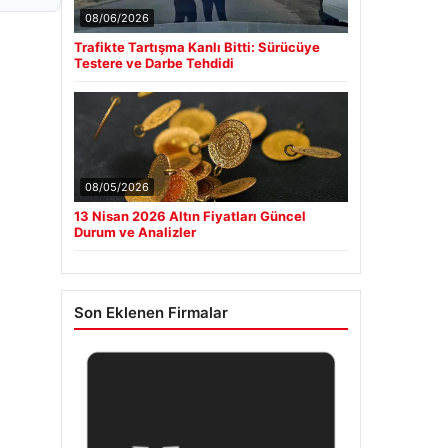
08/06/2026
Trafikte Tartışma Kanlı Bitti: Sürücüye
Testere ve Darbe Tehdidi
08/05/2026
13 Nisan 2026 Altın Fiyatları Güncel
Durum ve Analizler
Son Eklenen Firmalar