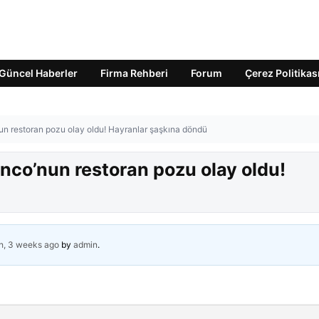
Güncel Haberler
Firma Rehberi
Forum
Çerez Politikas
 restoran pozu olay oldu! Hayranlar şaşkına döndü
co’nun restoran pozu olay oldu!
h, 3 weeks ago
by
admin
.