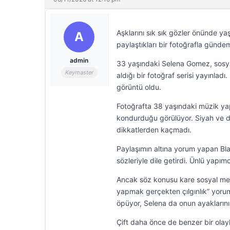
Aşklarını sık sık gözler önünde y
A
paylaştıkları bir fotoğrafla günde
admin
33 yaşındaki Selena Gomez, sosyal 
Keymaster
aldığı bir fotoğraf serisi yayınlad
görüntü oldu.
Fotoğrafta 38 yaşındaki müzik y
kondurduğu görülüyor. Siyah ve de
dikkatlerden kaçmadı.
Paylaşımın altına yorum yapan Bla
sözleriyle dile getirdi. Ünlü yapı
Ancak söz konusu kare sosyal medy
yapmak gerçekten çılgınlık” yorum
öpüyor, Selena da onun ayaklarını 
Çift daha önce de benzer bir ola