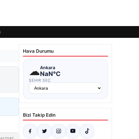
ı
Hava Durumu
☁
Ankara
NaN°C
ŞEHIR SEÇ
Bizi Takip Edin
#17087