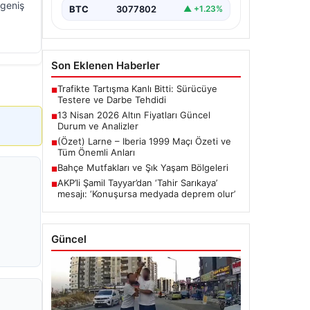
 geniş
BTC
3077802
▲ +1.23%
Son Eklenen Haberler
Trafikte Tartışma Kanlı Bitti: Sürücüye
■
Testere ve Darbe Tehdidi
13 Nisan 2026 Altın Fiyatları Güncel
■
Durum ve Analizler
(Özet) Larne – Iberia 1999 Maçı Özeti ve
■
Tüm Önemli Anları
Bahçe Mutfakları ve Şık Yaşam Bölgeleri
■
AKP’li Şamil Tayyar’dan ‘Tahir Sarıkaya’
■
mesajı: ‘Konuşursa medyada deprem olur’
Güncel