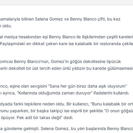
aşamalarıyla bilinen Selena Gomez ve Benny Blanco çifti, bu kez
m oldu.
medya hesabından eşi Benny Blanco ile ilişkilerinden çeşitli kareler
ı. Paylaşımdaki en dikkat çeken kare ise kalabalık bir restoranda çekil
apımcısı Benny Blanco’nun, Gomez’in göğüs dekoltesine öpücük
rin dekolteli bir üst tercih eden ünlü yıldızın bu karede gülümsemes
nco, eşine olan sevgisini “Sana her gün biraz daha aşık oluyorum”
mcı ayrıca, “Kollarında olduğumda zaman duruyor” ifadelerini kullandı.
ada farklı tepkilere neden oldu. Bir kullanıcı, “Bunu kalabalık bir o
unu yaparken, bir başka takipçi ise esprili bir şekilde “O onun göğs
öpüyor. Pek adil bir takas değil” dedi.
yla gündeme gelmişti. Selena Gomez, bu yılın başlarında Benny Blanc