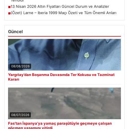
Tehdidi
13 Nisan 2026 Altın Fiyatları Güncel Durum ve Analizler
■
(Özet) Larne – Iberia 1999 Maçı Özeti ve Tüm Önemli Anları
■
Güncel
08/08/2026
Yargıtay’dan Boşanma Davasında Ter Kokusu ve Tazminat
Kararı
08/07/2026
Fas’tan İspanya’ya yamaç paraşütüyle geçmeye çalışan
göçmen yaşamını yitirdi