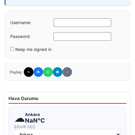
Username:
Password:
Keep me signed in
Paylaş:
Hava Durumu
☁
Ankara
NaN°C
ŞEHIR SEÇ