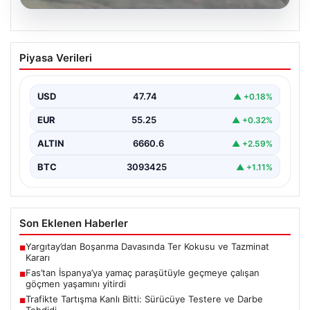
07.08.2026
Fas’tan İspanya’ya yamaç paraşütüyle
Piyasa Verileri
geçmeye çalışan göçmen yaşamını
yitirdi
USD
47.74
▲ +0.18%
{ "title": "Fas'tan İspanya'ya Yamaç Paraşütüyle
Geçmeye Çalışan Göçmen Hayatını Kaybetti",
EUR
55.25
▲ +0.32%
"content": "Fas ile…
ALTIN
6660.6
▲ +2.59%
BTC
3093425
▲ +1.11%
Son Eklenen Haberler
Yargıtay’dan Boşanma Davasında Ter Kokusu ve Tazminat
■
Kararı
Fas’tan İspanya’ya yamaç paraşütüyle geçmeye çalışan
■
göçmen yaşamını yitirdi
Trafikte Tartışma Kanlı Bitti: Sürücüye Testere ve Darbe
■