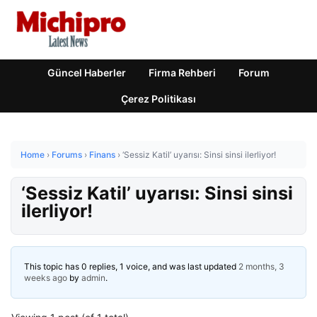
Güncel Haberler
Firma Rehberi
Forum
Çerez Politikası
Home
›
Forums
›
Finans
›
‘Sessiz Katil’ uyarısı: Sinsi sinsi ilerliyor!
‘Sessiz Katil’ uyarısı: Sinsi sinsi
ilerliyor!
This topic has 0 replies, 1 voice, and was last updated
2 months, 3
weeks ago
by
admin
.