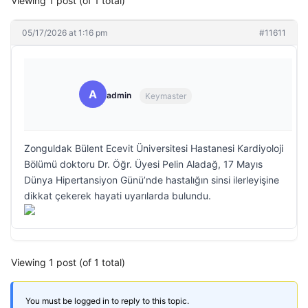
Viewing 1 post (of 1 total)
05/17/2026 at 1:16 pm
#11611
A
admin
Keymaster
Zonguldak Bülent Ecevit Üniversitesi Hastanesi Kardiyoloji
Bölümü doktoru Dr. Öğr. Üyesi Pelin Aladağ, 17 Mayıs
Dünya Hipertansiyon Günü’nde hastalığın sinsi ilerleyişine
dikkat çekerek hayati uyarılarda bulundu.
Viewing 1 post (of 1 total)
You must be logged in to reply to this topic.