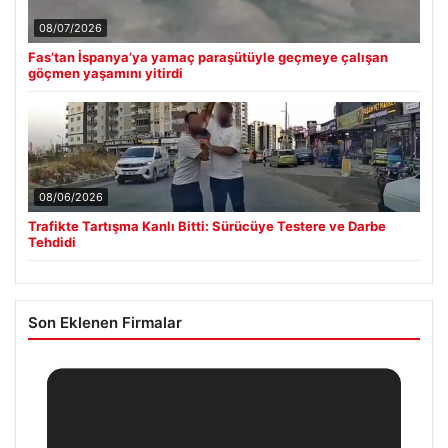
08/07/2026
Fas’tan İspanya’ya yamaç paraşütüyle geçmeye çalışan
göçmen yaşamını yitirdi
08/06/2026
Trafikte Tartışma Kanlı Bitti: Sürücüye Testere ve Darbe
Tehdidi
Son Eklenen Firmalar