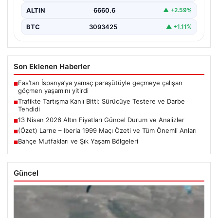
ALTIN
6660.6
▲ +2.59%
BTC
3093425
▲ +1.11%
Son Eklenen Haberler
Fas’tan İspanya’ya yamaç paraşütüyle geçmeye çalışan
■
göçmen yaşamını yitirdi
Trafikte Tartışma Kanlı Bitti: Sürücüye Testere ve Darbe
■
Tehdidi
13 Nisan 2026 Altın Fiyatları Güncel Durum ve Analizler
■
(Özet) Larne – Iberia 1999 Maçı Özeti ve Tüm Önemli Anları
■
Bahçe Mutfakları ve Şık Yaşam Bölgeleri
■
Güncel