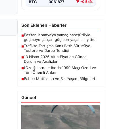
BTC
3061877
▼ -0.54%
Son Eklenen Haberler
Fas’tan İspanya’ya yamaç paraşütüyle
■
geçmeye çalışan göçmen yaşamını yitirdi
Trafikte Tartışma Kanlı Bitti: Sürücüye
■
Testere ve Darbe Tehdidi
13 Nisan 2026 Altın Fiyatları Güncel
■
Durum ve Analizler
(Özet) Larne – Iberia 1999 Maçı Özeti ve
■
Tüm Önemli Anları
Bahçe Mutfakları ve Şık Yaşam Bölgeleri
■
Güncel