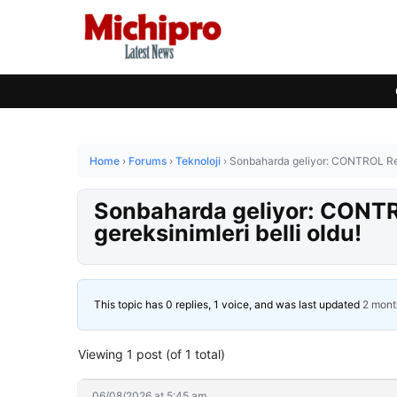
Home
›
Forums
›
Teknoloji
›
Sonbaharda geliyor: CONTROL Reso
Sonbaharda geliyor: CONTR
gereksinimleri belli oldu!
This topic has 0 replies, 1 voice, and was last updated
2 mont
Viewing 1 post (of 1 total)
06/08/2026 at 5:45 am