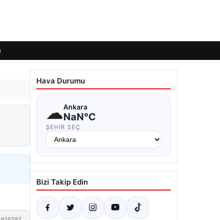
ı
Hava Durumu
☁
Ankara
NaN°C
ŞEHIR SEÇ
Bizi Takip Edin
#16293