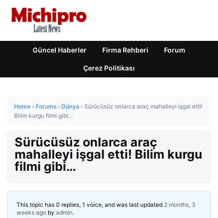
Güncel Haberler
Firma Rehberi
Forum
Çerez Politikası
Home
›
Forums
›
Dünya
›
Sürücüsüz onlarca araç mahalleyi işgal etti!
Bilim kurgu filmi gibi…
Sürücüsüz onlarca araç
mahalleyi işgal etti! Bilim kurgu
filmi gibi…
This topic has 0 replies, 1 voice, and was last updated
2 months, 3
weeks ago
by
admin
.