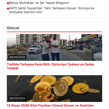
Bahçe Mutfakları ve Şık Yaşam Bölgeleri
■
AKP’li Şamil Tayyar’dan ‘Tahir Sarıkaya’ mesajı: ‘Konuşursa
■
medyada deprem olur’
Güncel
08/06/2026
Trafikte Tartışma Kanlı Bitti: Sürücüye Testere ve Darbe
Tehdidi
08/05/2026
13 Nisan 2026 Altın Fiyatları Güncel Durum ve Analizler