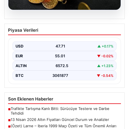
05.08.2026
13 Nisan 2026 Altın Fiyatları Güncel
Piyasa Verileri
Durum ve Analizler
Altın piyasasında hareketlilik, son dönemde yaşanan
uluslararası gelişmeler ve jeopolitical riskler nedeniyle
USD
47.71
▲ +0.17%
oldukça dalgalı…
EUR
55.01
▼ -0.02%
ALTIN
6572.5
▲ +1.23%
BTC
3061877
▼ -0.54%
Son Eklenen Haberler
Trafikte Tartışma Kanlı Bitti: Sürücüye Testere ve Darbe
■
Tehdidi
13 Nisan 2026 Altın Fiyatları Güncel Durum ve Analizler
■
(Özet) Larne – Iberia 1999 Maçı Özeti ve Tüm Önemli Anları
■