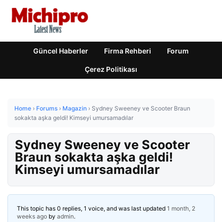
Güncel Haberler
Firma Rehberi
Forum
Çerez Politikası
Home
›
Forums
›
Magazin
›
Sydney Sweeney ve Scooter Braun
sokakta aşka geldi! Kimseyi umursamadılar
Sydney Sweeney ve Scooter
Braun sokakta aşka geldi!
Kimseyi umursamadılar
This topic has 0 replies, 1 voice, and was last updated
1 month, 2
weeks ago
by
admin
.