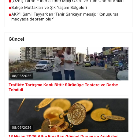
(Özet) Larne – Iberia 1999 Maçı Özeti ve Tüm Önemli Anları
■
Bahçe Mutfakları ve Şık Yaşam Bölgeleri
■
AKP’li Şamil Tayyar’dan ‘Tahir Sarıkaya’ mesajı: ‘Konuşursa
■
medyada deprem olur’
Güncel
08/06/2026
Trafikte Tartışma Kanlı Bitti: Sürücüye Testere ve Darbe
Tehdidi
08/05/2026
13 Nisan 2026 Altın Fiyatları Güncel Durum ve Analizler