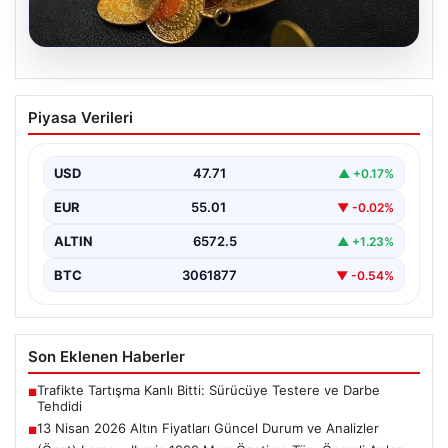
05.08.2026
13 Nisan 2026 Altın Fiyatları Güncel
Piyasa Verileri
Durum ve Analizler
Altın piyasasında hareketlilik, son dönemde yaşanan
uluslararası gelişmeler ve jeopolitical riskler nedeniyle
USD
47.71
▲ +0.17%
oldukça dalgalı…
EUR
55.01
▼ -0.02%
ALTIN
6572.5
▲ +1.23%
BTC
3061877
▼ -0.54%
Son Eklenen Haberler
Trafikte Tartışma Kanlı Bitti: Sürücüye Testere ve Darbe
■
Tehdidi
13 Nisan 2026 Altın Fiyatları Güncel Durum ve Analizler
■