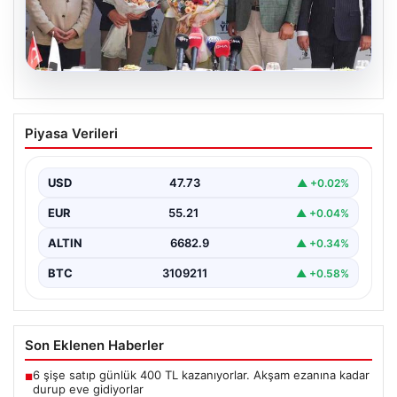
09.08.2026
Gaziantep Basketbol Takımı Şehitkamil
Piyasa Verileri
Belediyesi’nin Yönetimine Geçti
Türkiye Sigorta Türkiye Basketbol Ligi’nde mücadele
eden Gaziantep Basketbol takımının yönetiminde
USD
47.73
▲ +0.02%
önemli bir değişiklik…
EUR
55.21
▲ +0.04%
ALTIN
6682.9
▲ +0.34%
BTC
3109211
▲ +0.58%
Son Eklenen Haberler
6 şişe satıp günlük 400 TL kazanıyorlar. Akşam ezanına kadar
■
durup eve gidiyorlar