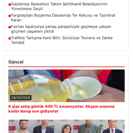
Gaziantep Basketbol Takımı Şehitkamil Belediyesi’nin
■
Yönetimine Geçti
Yargıtay’dan Boşanma Davasında Ter Kokusu ve Tazminat
■
Kararı
Fas’tan İspanya’ya yamaç paraşütüyle geçmeye çalışan
■
göçmen yaşamını yitirdi
Trafikte Tartışma Kanlı Bitti: Sürücüye Testere ve Darbe
■
Tehdidi
Güncel
08/10/2026
6 şişe satıp günlük 400 TL kazanıyorlar. Akşam ezanına
kadar durup eve gidiyorlar