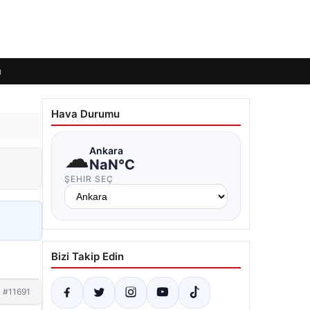
ı
Hava Durumu
☁
Ankara
NaN°C
ŞEHIR SEÇ
Bizi Takip Edin
#11691