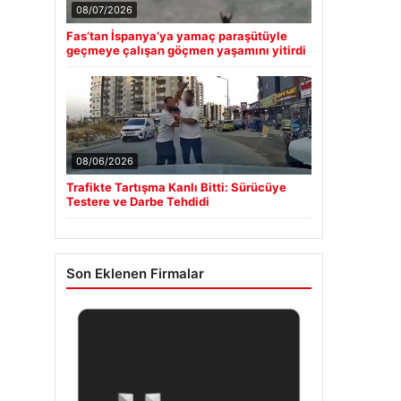
08/07/2026
Fas’tan İspanya’ya yamaç paraşütüyle
geçmeye çalışan göçmen yaşamını yitirdi
08/06/2026
Trafikte Tartışma Kanlı Bitti: Sürücüye
Testere ve Darbe Tehdidi
Son Eklenen Firmalar