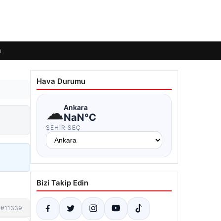
ı
Hava Durumu
☁
Ankara
NaN°C
ŞEHIR SEÇ
Bizi Takip Edin
#11339