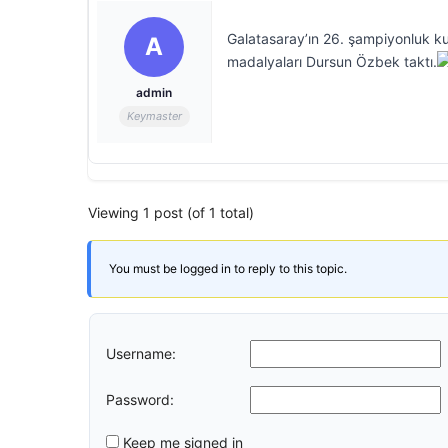
Galatasaray’ın 26. şampiyonluk ku
A
madalyaları Dursun Özbek taktı.
admin
Keymaster
Viewing 1 post (of 1 total)
You must be logged in to reply to this topic.
Username:
Password:
Keep me signed in