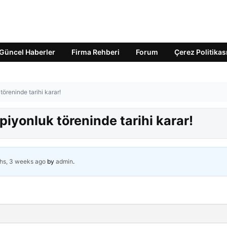
Güncel Haberler
Firma Rehberi
Forum
Çerez Politikas
öreninde tarihi karar!
iyonluk töreninde tarihi karar!
hs, 3 weeks ago
by
admin
.