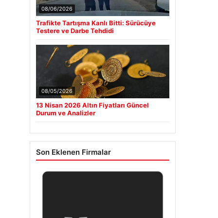
08/06/2026
Trafikte Tartışma Kanlı Bitti: Sürücüye
Testere ve Darbe Tehdidi
08/05/2026
13 Nisan 2026 Altın Fiyatları Güncel
Durum ve Analizler
Son Eklenen Firmalar