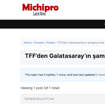
Home
›
Forums
›
Finans
›
TFF’den Galatasaray’ın şampiyonluk t
TFF’den Galatasaray’ın şamp
This topic has 0 replies, 1 voice, and was last updated
2 mont
Viewing 1 post (of 1 total)
05/16/2026 at 2:01 am