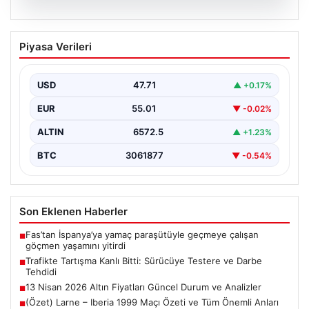
04.08.2026
(Özet) Larne – Iberia 1999 Maçı Özeti
Piyasa Verileri
ve Tüm Önemli Anları
USD
47.71
▲ +0.17%
EUR
55.01
▼ -0.02%
ALTIN
6572.5
▲ +1.23%
BTC
3061877
▼ -0.54%
Son Eklenen Haberler
Fas’tan İspanya’ya yamaç paraşütüyle geçmeye çalışan
■
göçmen yaşamını yitirdi
Trafikte Tartışma Kanlı Bitti: Sürücüye Testere ve Darbe
■
Tehdidi
13 Nisan 2026 Altın Fiyatları Güncel Durum ve Analizler
■
(Özet) Larne – Iberia 1999 Maçı Özeti ve Tüm Önemli Anları
■