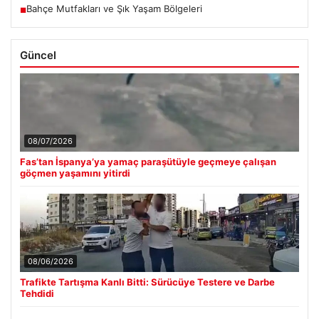
Bahçe Mutfakları ve Şık Yaşam Bölgeleri
■
Güncel
08/07/2026
Fas’tan İspanya’ya yamaç paraşütüyle geçmeye çalışan
göçmen yaşamını yitirdi
08/06/2026
Trafikte Tartışma Kanlı Bitti: Sürücüye Testere ve Darbe
Tehdidi