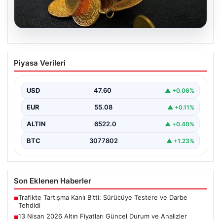
05.08.2026
13 Nisan 2026 Altın Fiyatları Güncel
Piyasa Verileri
Durum ve Analizler
Altın piyasasında hareketlilik, son dönemde yaşanan
uluslararası gelişmeler ve jeopolitical riskler nedeniyle
USD
47.60
▲ +0.06%
oldukça dalgalı…
EUR
55.08
▲ +0.11%
ALTIN
6522.0
▲ +0.40%
BTC
3077802
▲ +1.23%
Son Eklenen Haberler
Trafikte Tartışma Kanlı Bitti: Sürücüye Testere ve Darbe
■
Tehdidi
13 Nisan 2026 Altın Fiyatları Güncel Durum ve Analizler
■