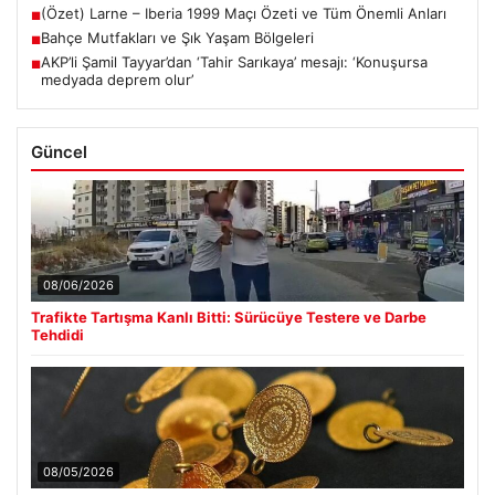
(Özet) Larne – Iberia 1999 Maçı Özeti ve Tüm Önemli Anları
■
Bahçe Mutfakları ve Şık Yaşam Bölgeleri
■
AKP’li Şamil Tayyar’dan ‘Tahir Sarıkaya’ mesajı: ‘Konuşursa
■
medyada deprem olur’
Güncel
08/06/2026
Trafikte Tartışma Kanlı Bitti: Sürücüye Testere ve Darbe
Tehdidi
08/05/2026