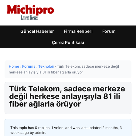
Güncel Haberler
Firma Rehberi
Forum
Çerez Politikası
Home
›
Forums
›
Teknoloji
›
Türk Telekom, sadece merkeze değil
herkese anlayışıyla 81 ili fiber ağlarla örüyor
Türk Telekom, sadece merkeze
değil herkese anlayışıyla 81 ili
fiber ağlarla örüyor
This topic has 0 replies, 1 voice, and was last updated
2 months, 3
weeks ago
by
admin
.