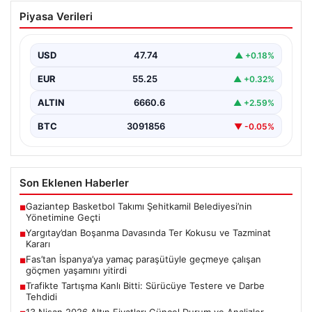
Yargıtay’dan Boşanma Davasında Ter
Piyasa Verileri
Kokusu ve Tazminat Kararı
Yargıtay 2. Hukuk Dairesi, geçtiğimiz günlerde
gerçekleşen önemli bir boşanma davasında, eşlerin
USD
47.74
▲ +0.18%
yaşadığı ciddi…
EUR
55.25
▲ +0.32%
ALTIN
6660.6
▲ +2.59%
BTC
3091856
▼ -0.05%
Son Eklenen Haberler
Gaziantep Basketbol Takımı Şehitkamil Belediyesi’nin
■
Yönetimine Geçti
Yargıtay’dan Boşanma Davasında Ter Kokusu ve Tazminat
■
Kararı
Fas’tan İspanya’ya yamaç paraşütüyle geçmeye çalışan
■
göçmen yaşamını yitirdi
Trafikte Tartışma Kanlı Bitti: Sürücüye Testere ve Darbe
■
Tehdidi