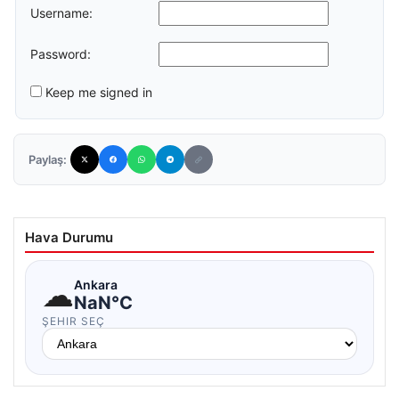
Username:
Password:
Keep me signed in
Paylaş:
Hava Durumu
☁
Ankara
NaN°C
ŞEHIR SEÇ