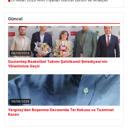
13 Nisan 2026 Altın Fiyatları Güncel Durum ve Analizler
■
Güncel
08/09/2026
Gaziantep Basketbol Takımı Şehitkamil Belediyesi’nin
Yönetimine Geçti
08/08/2026
Yargıtay’dan Boşanma Davasında Ter Kokusu ve Tazminat
Kararı