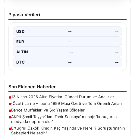
04.08.2026
(Özet) Larne – Iberia 1999 Maçı Özeti
Piyasa Verileri
ve Tüm Önemli Anları
USD
--
--
EUR
--
--
ALTIN
--
--
BTC
--
--
Son Eklenen Haberler
13 Nisan 2026 Altın Fiyatları Güncel Durum ve Analizler
■
(Özet) Larne – Iberia 1999 Maçı Özeti ve Tüm Önemli Anları
■
Bahçe Mutfakları ve Şık Yaşam Bölgeleri
■
AKP’li Şamil Tayyar’dan ‘Tahir Sarıkaya’ mesajı: ‘Konuşursa
■
medyada deprem olur’
Ertuğrul Özkök Kimdir, Kaç Yaşında ve Nereli? Soruşturmanın
■
Sebepleri Nelerdir?