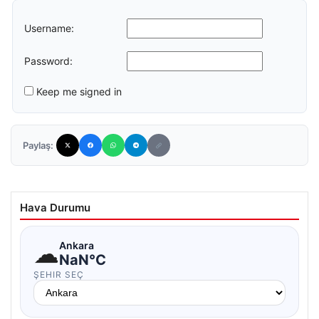
Username:
Password:
Keep me signed in
Paylaş:
Hava Durumu
☁
Ankara
NaN°C
ŞEHIR SEÇ