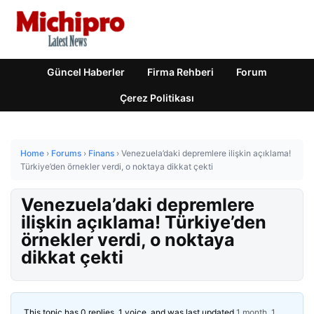
Güncel Haberler
Firma Rehberi
Forum
Çerez Politikası
Home
›
Forums
›
Finans
›
Venezuela’daki depremlere ilişkin açıklama!
Türkiye’den örnekler verdi, o noktaya dikkat çekti
Venezuela’daki depremlere
ilişkin açıklama! Türkiye’den
örnekler verdi, o noktaya
dikkat çekti
This topic has 0 replies, 1 voice, and was last updated
1 month, 1