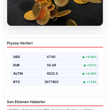
05.08.2026
13 Nisan 2026 Altın Fiyatları Güncel
Piyasa Verileri
Durum ve Analizler
Altın piyasasında hareketlilik, son dönemde yaşanan
uluslararası gelişmeler ve jeopolitical riskler nedeniyle
USD
47.60
▲ +0.06%
oldukça dalgalı…
EUR
55.08
▲ +0.11%
ALTIN
6522.0
▲ +0.40%
BTC
3077802
▲ +1.23%
Son Eklenen Haberler