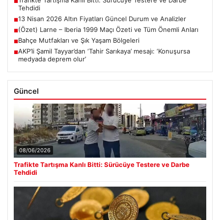
Trafikte Tartışma Kanlı Bitti: Sürücüye Testere ve Darbe
■
Tehdidi
13 Nisan 2026 Altın Fiyatları Güncel Durum ve Analizler
■
(Özet) Larne – Iberia 1999 Maçı Özeti ve Tüm Önemli Anları
■
Bahçe Mutfakları ve Şık Yaşam Bölgeleri
■
AKP’li Şamil Tayyar’dan ‘Tahir Sarıkaya’ mesajı: ‘Konuşursa
■
medyada deprem olur’
Güncel
08/06/2026
Trafikte Tartışma Kanlı Bitti: Sürücüye Testere ve Darbe
Tehdidi