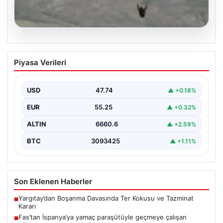
07.08.2026
Fas’tan İspanya’ya yamaç paraşütüyle
Piyasa Verileri
geçmeye çalışan göçmen yaşamını
yitirdi
USD
47.74
▲ +0.18%
{ "title": "Fas'tan İspanya'ya Yamaç Paraşütüyle
Geçmeye Çalışan Göçmen Hayatını Kaybetti",
EUR
55.25
▲ +0.32%
"content": "Fas ile…
ALTIN
6660.6
▲ +2.59%
BTC
3093425
▲ +1.11%
Son Eklenen Haberler
Yargıtay’dan Boşanma Davasında Ter Kokusu ve Tazminat
■
Kararı
Fas’tan İspanya’ya yamaç paraşütüyle geçmeye çalışan
■