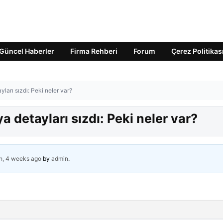
Güncel Haberler
Firma Rehberi
Forum
Çerez Politikas
ları sızdı: Peki neler var?
a detayları sızdı: Peki neler var?
h, 4 weeks ago
by
admin
.