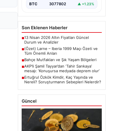
BTC
3077802
▲ +1.23%
Son Eklenen Haberler
13 Nisan 2026 Altın Fiyatları Güncel
■
Durum ve Analizler
(Özet) Larne – Iberia 1999 Maçı Özeti ve
■
Tüm Önemli Anları
Bahçe Mutfakları ve Şık Yaşam Bölgeleri
■
AKP’li Şamil Tayyar’dan ‘Tahir Sarıkaya’
■
mesajı: ‘Konuşursa medyada deprem olur’
Ertuğrul Özkök Kimdir, Kaç Yaşında ve
■
Nereli? Soruşturmanın Sebepleri Nelerdir?
Güncel