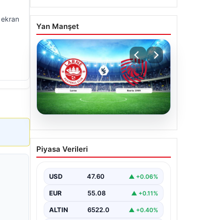
a ekran
Yan Manşet
04.08.2026
(Özet) Larne – Iberia 1999
Piyasa Verileri
Maçı Özeti ve Tüm Önemli
Anları
USD
47.60
▲ +0.06%
EUR
55.08
▲ +0.11%
ALTIN
6522.0
▲ +0.40%