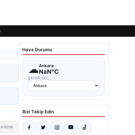
ı
Hava Durumu
☁
Ankara
NaN°C
ŞEHIR SEÇ
Bizi Takip Edin
#16296