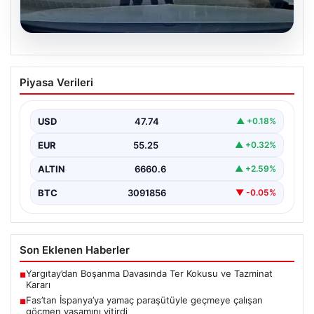
06.08.2026
Trafikte Tartışma Kanlı Bitti: Sürücüye
Piyasa Verileri
Testere ve Darbe Tehdidi
Adana'nın Sarıçam ilçesinde, trafikte gerçekleşen ciddi
bir tartışma, şiddet olayına dönüştü. Olay sırasında bir…
USD
47.74
▲ +0.18%
EUR
55.25
▲ +0.32%
ALTIN
6660.6
▲ +2.59%
BTC
3091856
▼ -0.05%
Son Eklenen Haberler
Yargıtay’dan Boşanma Davasında Ter Kokusu ve Tazminat
■
Kararı
Fas’tan İspanya’ya yamaç paraşütüyle geçmeye çalışan
■
göçmen yaşamını yitirdi