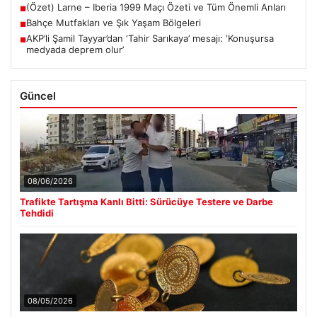
(Özet) Larne – Iberia 1999 Maçı Özeti ve Tüm Önemli Anları
■
Bahçe Mutfakları ve Şık Yaşam Bölgeleri
■
AKP’li Şamil Tayyar’dan ‘Tahir Sarıkaya’ mesajı: ‘Konuşursa
■
medyada deprem olur’
Güncel
08/06/2026
Trafikte Tartışma Kanlı Bitti: Sürücüye Testere ve Darbe
Tehdidi
08/05/2026