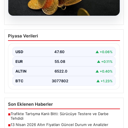
05.08.2026
13 Nisan 2026 Altın Fiyatları Güncel
Piyasa Verileri
Durum ve Analizler
Altın piyasasında hareketlilik, son dönemde yaşanan
uluslararası gelişmeler ve jeopolitical riskler nedeniyle
USD
47.60
▲ +0.06%
oldukça dalgalı…
EUR
55.08
▲ +0.11%
ALTIN
6522.0
▲ +0.40%
BTC
3077802
▲ +1.23%
Son Eklenen Haberler
Trafikte Tartışma Kanlı Bitti: Sürücüye Testere ve Darbe
■
Tehdidi
13 Nisan 2026 Altın Fiyatları Güncel Durum ve Analizler
■