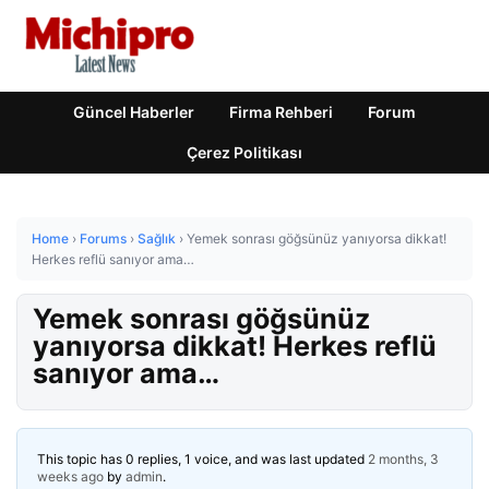
Güncel Haberler
Firma Rehberi
Forum
Çerez Politikası
Home
›
Forums
›
Sağlık
›
Yemek sonrası göğsünüz yanıyorsa dikkat!
Herkes reflü sanıyor ama…
Yemek sonrası göğsünüz
yanıyorsa dikkat! Herkes reflü
sanıyor ama…
This topic has 0 replies, 1 voice, and was last updated
2 months, 3
weeks ago
by
admin
.