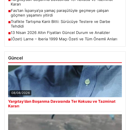
■
Kararı
Fas’tan İspanya’ya yamaç paraşütüyle geçmeye çalışan
■
göçmen yaşamını yitirdi
Trafikte Tartışma Kanlı Bitti: Sürücüye Testere ve Darbe
■
Tehdidi
13 Nisan 2026 Altın Fiyatları Güncel Durum ve Analizler
■
(Özet) Larne – Iberia 1999 Maçı Özeti ve Tüm Önemli Anları
■
Güncel
08/08/2026
Yargıtay’dan Boşanma Davasında Ter Kokusu ve Tazminat
Kararı