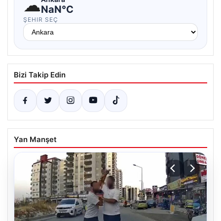
☁
NaN°C
ŞEHIR SEÇ
Bizi Takip Edin
Yan Manşet