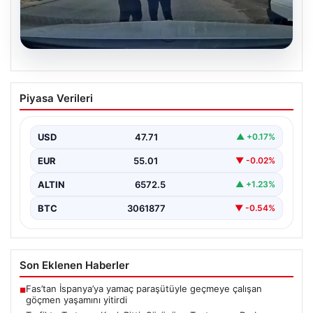
06.08.2026
Trafikte Tartışma Kanlı Bitti: Sürücüye
Piyasa Verileri
Testere ve Darbe Tehdidi
Adana'nın Sarıçam ilçesinde, trafikte gerçekleşen ciddi
bir tartışma, şiddet olayına dönüştü. Olay sırasında bir…
USD
47.71
▲ +0.17%
EUR
55.01
▼ -0.02%
ALTIN
6572.5
▲ +1.23%
BTC
3061877
▼ -0.54%
Son Eklenen Haberler
Fas’tan İspanya’ya yamaç paraşütüyle geçmeye çalışan
■
göçmen yaşamını yitirdi