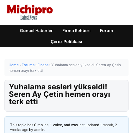
Güncel Haberler
Firma Rehberi
Forum
Çerez Politikası
Home
›
Forums
›
Finans
›
Yuhalama sesleri yükseldi! Seren Ay Çetin
hemen orayı terk etti
Yuhalama sesleri yükseldi!
Seren Ay Çetin hemen orayı
terk etti
This topic has 0 replies, 1 voice, and was last updated
1 month, 2
weeks ago
by
admin
.