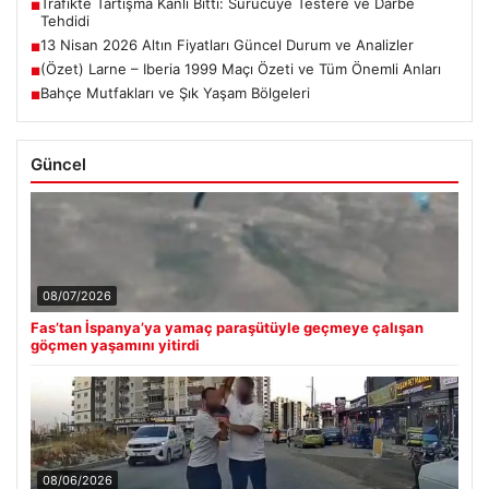
Trafikte Tartışma Kanlı Bitti: Sürücüye Testere ve Darbe
■
Tehdidi
13 Nisan 2026 Altın Fiyatları Güncel Durum ve Analizler
■
(Özet) Larne – Iberia 1999 Maçı Özeti ve Tüm Önemli Anları
■
Bahçe Mutfakları ve Şık Yaşam Bölgeleri
■
Güncel
08/07/2026
Fas’tan İspanya’ya yamaç paraşütüyle geçmeye çalışan
göçmen yaşamını yitirdi
08/06/2026