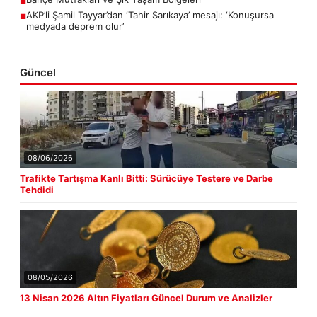
■
AKP’li Şamil Tayyar’dan ‘Tahir Sarıkaya’ mesajı: ‘Konuşursa
■
medyada deprem olur’
Güncel
08/06/2026
Trafikte Tartışma Kanlı Bitti: Sürücüye Testere ve Darbe
Tehdidi
08/05/2026
13 Nisan 2026 Altın Fiyatları Güncel Durum ve Analizler