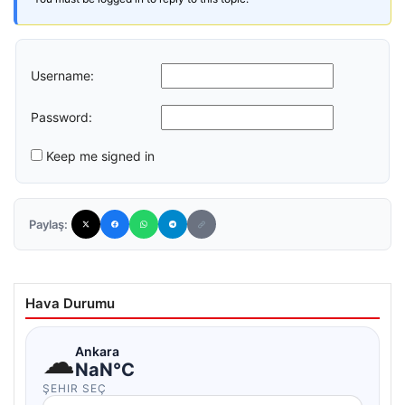
Username:
Password:
Keep me signed in
Paylaş:
Hava Durumu
☁
Ankara
NaN°C
ŞEHIR SEÇ