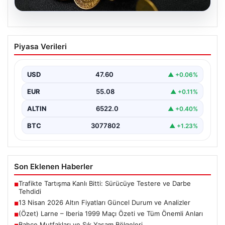
05.08.2026
13 Nisan 2026 Altın Fiyatları Güncel
Piyasa Verileri
Durum ve Analizler
Altın piyasasında hareketlilik, son dönemde yaşanan
uluslararası gelişmeler ve jeopolitical riskler nedeniyle
USD
47.60
▲ +0.06%
oldukça dalgalı…
EUR
55.08
▲ +0.11%
ALTIN
6522.0
▲ +0.40%
BTC
3077802
▲ +1.23%
Son Eklenen Haberler
Trafikte Tartışma Kanlı Bitti: Sürücüye Testere ve Darbe
■
Tehdidi
13 Nisan 2026 Altın Fiyatları Güncel Durum ve Analizler
■
(Özet) Larne – Iberia 1999 Maçı Özeti ve Tüm Önemli Anları
■
Bahçe Mutfakları ve Şık Yaşam Bölgeleri