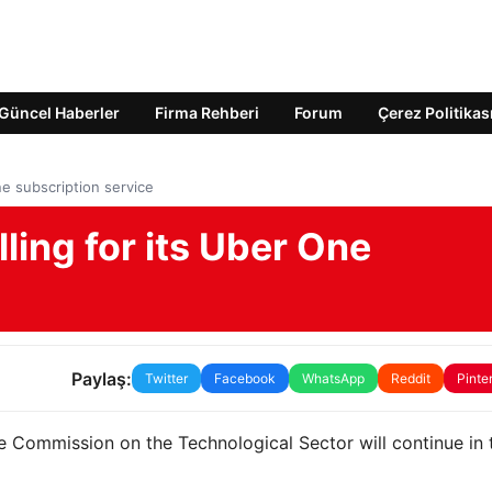
Güncel Haberler
Firma Rehberi
Forum
Çerez Politikas
ne subscription service
lling for its Uber One
Paylaş:
Twitter
Facebook
WhatsApp
Reddit
Pinte
the Commission on the Technological Sector will continue in 