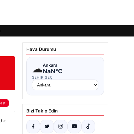
ı
Hava Durumu
☁
Ankara
NaN°C
ŞEHIR SEÇ
rest
Bizi Takip Edin
the