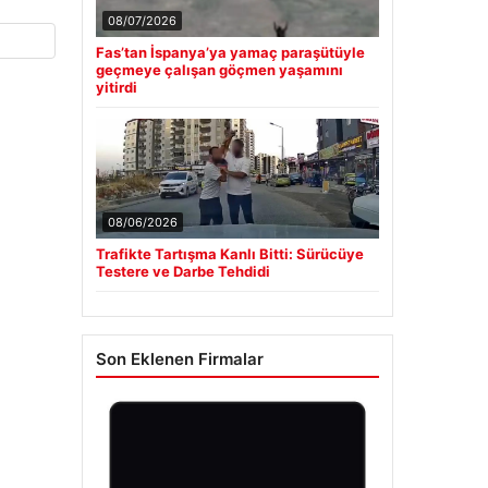
08/07/2026
Fas’tan İspanya’ya yamaç paraşütüyle
geçmeye çalışan göçmen yaşamını
yitirdi
08/06/2026
Trafikte Tartışma Kanlı Bitti: Sürücüye
Testere ve Darbe Tehdidi
Son Eklenen Firmalar