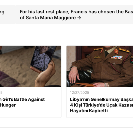
ing
For his last rest place, Francis has chosen the Bas
of Santa Maria Maggiore →
25
12/27/2025
 Girl’s Battle Against
Libya’nın Genelkurmay Başka
 Hunger
4 Kişi Türkiye’de Uçak Kazas
Hayatını Kaybetti