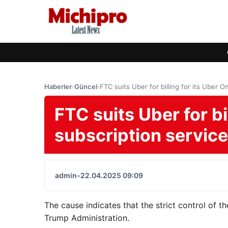
Haberler
›
Güncel
›
FTC suits Uber for billing for its Uber O
FTC suits Uber for bi
subscription service
admin
•
22.04.2025 09:09
The cause indicates that the strict control of 
Trump Administration.