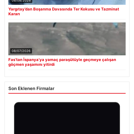
08/08/2026
Yargıtay’dan Boşanma Davasında Ter Kokusu ve Tazminat
Kararı
08/07/2026
Fas’tan İspanya’ya yamaç paraşütüyle geçmeye çalışan
göçmen yaşamını yitirdi
Son Eklenen Firmalar