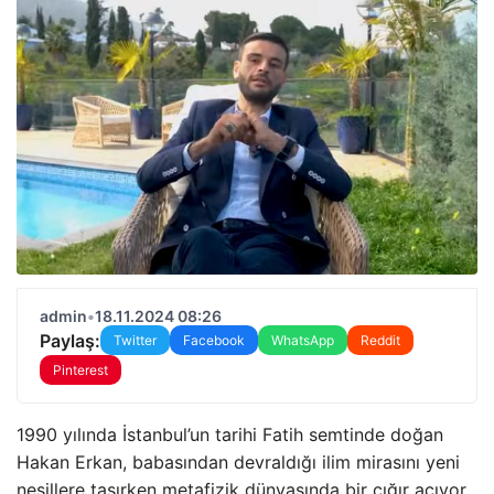
admin
•
18.11.2024 08:26
Paylaş:
Twitter
Facebook
WhatsApp
Reddit
Pinterest
1990 yılında İstanbul’un tarihi Fatih semtinde doğan
Hakan Erkan, babasından devraldığı ilim mirasını yeni
nesillere taşırken metafizik dünyasında bir çığır açıyor.