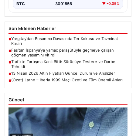
BTC
3091856
▼ -0.05%
Son Eklenen Haberler
Yargıtay’dan Boşanma Davasında Ter Kokusu ve Tazminat
■
Kararı
Fas’tan İspanya’ya yamaç paraşütüyle geçmeye çalışan
■
göçmen yaşamını yitirdi
Trafikte Tartışma Kanlı Bitti: Sürücüye Testere ve Darbe
■
Tehdidi
13 Nisan 2026 Altın Fiyatları Güncel Durum ve Analizler
■
(Özet) Larne – Iberia 1999 Maçı Özeti ve Tüm Önemli Anları
■
Güncel