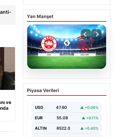
anti-
Yan Manşet
04.08.2026
(Özet) Larne – Iberia
Piyasa Verileri
1999 Maçı Özeti ve Tüm
Önemli Anları
nı ve
USD
47.60
▲ +0.06%
ında
EUR
55.08
▲ +0.11%
ALTIN
6522.0
▲ +0.40%