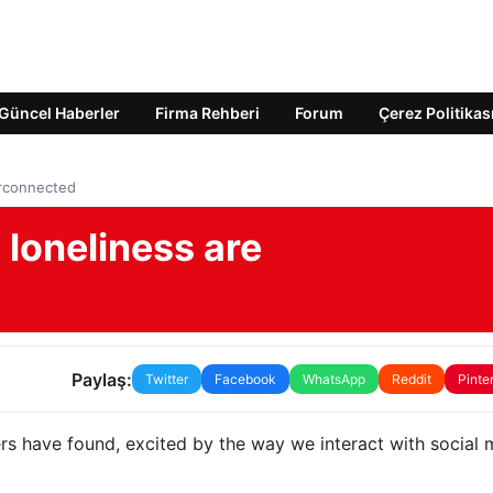
Güncel Haberler
Firma Rehberi
Forum
Çerez Politikas
erconnected
loneliness are
Paylaş:
Twitter
Facebook
WhatsApp
Reddit
Pinte
rs have found, excited by the way we interact with social 