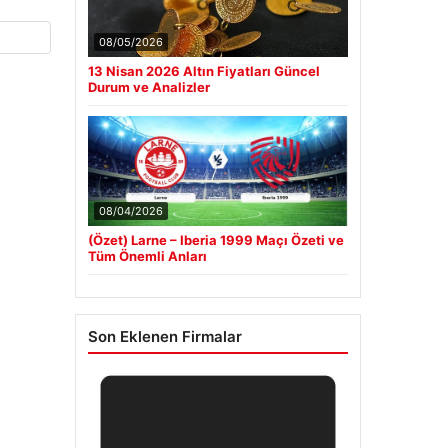
08/05/2026
13 Nisan 2026 Altın Fiyatları Güncel
Durum ve Analizler
08/04/2026
(Özet) Larne – Iberia 1999 Maçı Özeti ve
Tüm Önemli Anları
Son Eklenen Firmalar