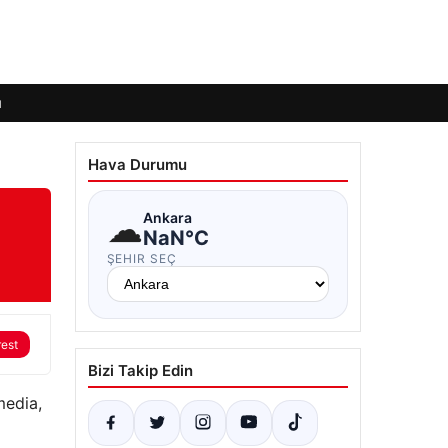
ı
Hava Durumu
☁
Ankara
NaN°C
ŞEHIR SEÇ
rest
Bizi Takip Edin
media,