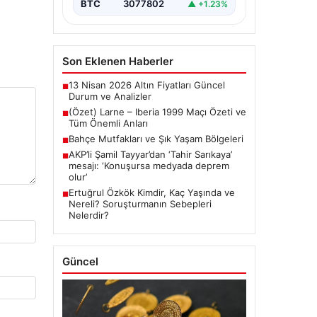
BTC
3077802
▲ +1.23%
Son Eklenen Haberler
13 Nisan 2026 Altın Fiyatları Güncel
■
Durum ve Analizler
(Özet) Larne – Iberia 1999 Maçı Özeti ve
■
Tüm Önemli Anları
Bahçe Mutfakları ve Şık Yaşam Bölgeleri
■
AKP’li Şamil Tayyar’dan ‘Tahir Sarıkaya’
■
mesajı: ‘Konuşursa medyada deprem
olur’
Ertuğrul Özkök Kimdir, Kaç Yaşında ve
■
Nereli? Soruşturmanın Sebepleri
Nelerdir?
Güncel