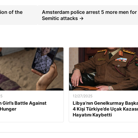
ion of the
Amsterdam police arrest 5 more men for 
Semitic attacks →
25
12/27/2025
 Girl’s Battle Against
Libya’nın Genelkurmay Başka
 Hunger
4 Kişi Türkiye’de Uçak Kazas
Hayatını Kaybetti