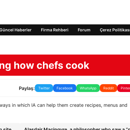
Güncel Haberler
Firma Rehberi
Forum
Çerez Politikas
ing how chefs cook
Paylaş:
Twitter
Facebook
WhatsApp
Reddit
Pinte
 ways in which IA can help them create recipes, menus and
n site
Alasdair Macingyre, a philosopher who saw a 