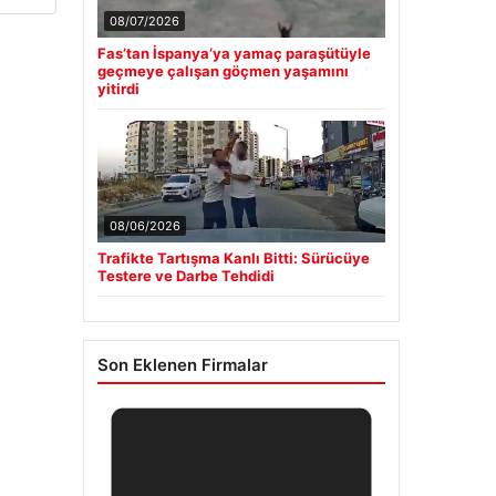
08/07/2026
Fas’tan İspanya’ya yamaç paraşütüyle
geçmeye çalışan göçmen yaşamını
yitirdi
08/06/2026
Trafikte Tartışma Kanlı Bitti: Sürücüye
Testere ve Darbe Tehdidi
Son Eklenen Firmalar