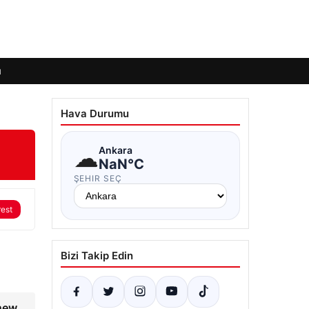
ı
Hava Durumu
☁
Ankara
NaN°C
ŞEHIR SEÇ
rest
Bizi Takip Edin
“new