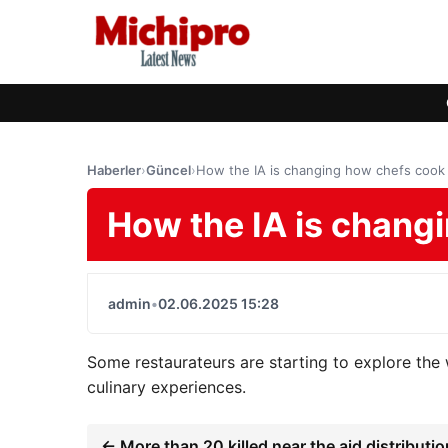
Haberler
›
Güncel
›
How the IA is changing how chefs cook
How the IA is chang
admin
•
02.06.2025 15:28
Some restaurateurs are starting to explore the
culinary experiences.
← More than 20 killed near the aid distributio