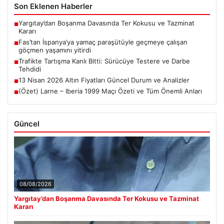
Son Eklenen Haberler
Yargıtay’dan Boşanma Davasında Ter Kokusu ve Tazminat
■
Kararı
Fas’tan İspanya’ya yamaç paraşütüyle geçmeye çalışan
■
göçmen yaşamını yitirdi
Trafikte Tartışma Kanlı Bitti: Sürücüye Testere ve Darbe
■
Tehdidi
13 Nisan 2026 Altın Fiyatları Güncel Durum ve Analizler
■
(Özet) Larne – Iberia 1999 Maçı Özeti ve Tüm Önemli Anları
■
Güncel
08/08/2026
Yargıtay’dan Boşanma Davasında Ter Kokusu ve Tazminat
Kararı