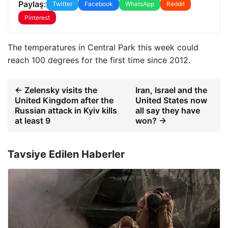
Paylaş:
Twitter
Facebook
WhatsApp
Reddit
Pinterest
The temperatures in Central Park this week could
reach 100 degrees for the first time since 2012.
← Zelensky visits the
Iran, Israel and the
United Kingdom after the
United States now
Russian attack in Kyiv kills
all say they have
at least 9
won? →
Tavsiye Edilen Haberler