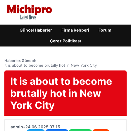
Güncel Haberler
Firma Rehberi
Forum
Çerez Politikası
Haberler
›
Güncel
›
It is about to become brutally hot in New York City
It is about to become
brutally hot in New
York City
admin
•
24.06.2025 07:15