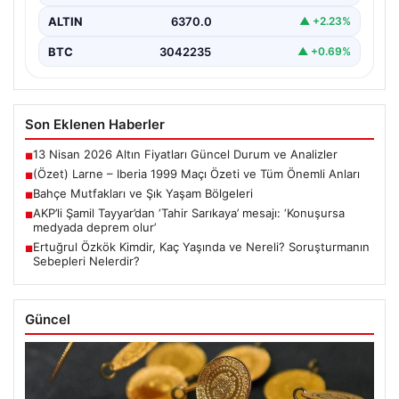
ALTIN
6370.0
▲ +2.23%
BTC
3042235
▲ +0.69%
Son Eklenen Haberler
13 Nisan 2026 Altın Fiyatları Güncel Durum ve Analizler
■
(Özet) Larne – Iberia 1999 Maçı Özeti ve Tüm Önemli Anları
■
Bahçe Mutfakları ve Şık Yaşam Bölgeleri
■
AKP’li Şamil Tayyar’dan ‘Tahir Sarıkaya’ mesajı: ‘Konuşursa
■
medyada deprem olur’
Ertuğrul Özkök Kimdir, Kaç Yaşında ve Nereli? Soruşturmanın
■
Sebepleri Nelerdir?
Güncel