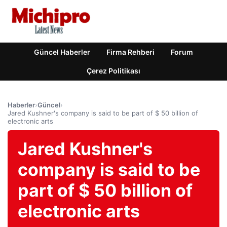
Güncel Haberler
Firma Rehberi
Forum
Çerez Politikası
Haberler
›
Güncel
›
Jared Kushner's company is said to be part of $ 50 billion of
electronic arts
Jared Kushner's
company is said to be
part of $ 50 billion of
electronic arts