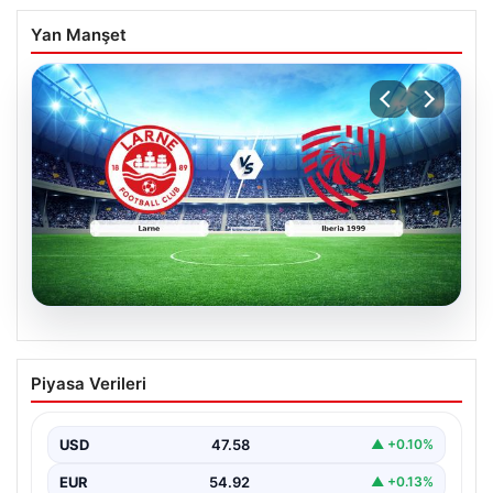
Yan Manşet
04.08.2026
(Özet) Larne – Iberia 1999 Maçı Özeti
Piyasa Verileri
ve Tüm Önemli Anları
USD
47.58
▲ +0.10%
EUR
54.92
▲ +0.13%