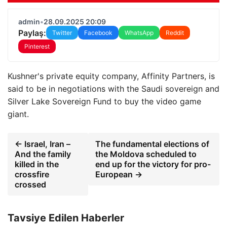
admin
•
28.09.2025 20:09
Paylaş:
Twitter
Facebook
WhatsApp
Reddit
Pinterest
Kushner's private equity company, Affinity Partners, is
said to be in negotiations with the Saudi sovereign and
Silver Lake Sovereign Fund to buy the video game
giant.
← Israel, Iran –
The fundamental elections of
And the family
the Moldova scheduled to
killed in the
end up for the victory for pro-
crossfire
European →
crossed
Tavsiye Edilen Haberler