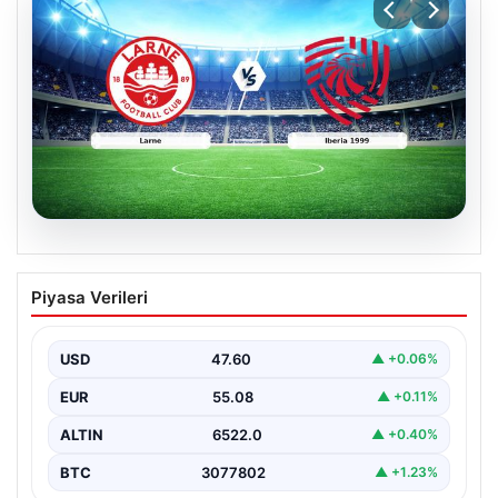
04.08.2026
(Özet) Larne – Iberia 1999 Maçı Özeti
Piyasa Verileri
ve Tüm Önemli Anları
USD
47.60
▲ +0.06%
EUR
55.08
▲ +0.11%
ALTIN
6522.0
▲ +0.40%
BTC
3077802
▲ +1.23%