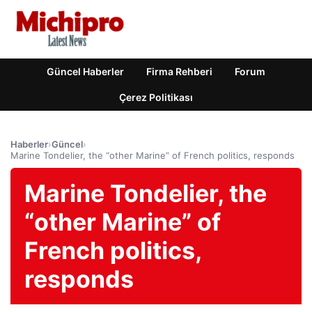
Güncel Haberler
Firma Rehberi
Forum
Çerez Politikası
Haberler
›
Güncel
›
Marine Tondelier, the “other Marine” of French politics, responds
Marine Tondelier, the
“other Marine” of
French politics,
responds