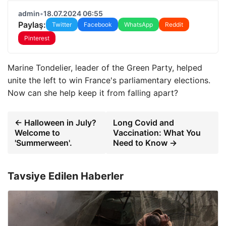
admin
•
18.07.2024 06:55
Paylaş:
Twitter
Facebook
WhatsApp
Reddit
Pinterest
Marine Tondelier, leader of the Green Party, helped
unite the left to win France's parliamentary elections.
Now can she help keep it from falling apart?
← Halloween in July?
Long Covid and
Welcome to
Vaccination: What You
'Summerween'.
Need to Know →
Tavsiye Edilen Haberler