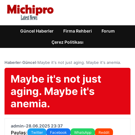
Güncel Haberler
Firma Rehberi
Forum
Çerez Politikası
Haberler
›
Güncel
›
Maybe it's not just aging. Maybe it's anemia.
Maybe it's not just
aging. Maybe it's
anemia.
admin
•
28.06.2025 23:37
Paylaş:
Twitter
Facebook
WhatsApp
Reddit