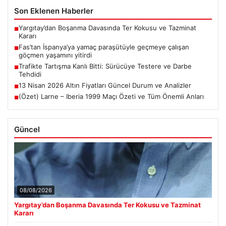
Son Eklenen Haberler
Yargıtay’dan Boşanma Davasında Ter Kokusu ve Tazminat
■
Kararı
Fas’tan İspanya’ya yamaç paraşütüyle geçmeye çalışan
■
göçmen yaşamını yitirdi
Trafikte Tartışma Kanlı Bitti: Sürücüye Testere ve Darbe
■
Tehdidi
13 Nisan 2026 Altın Fiyatları Güncel Durum ve Analizler
■
(Özet) Larne – Iberia 1999 Maçı Özeti ve Tüm Önemli Anları
■
Güncel
08/08/2026
Yargıtay’dan Boşanma Davasında Ter Kokusu ve Tazminat
Kararı