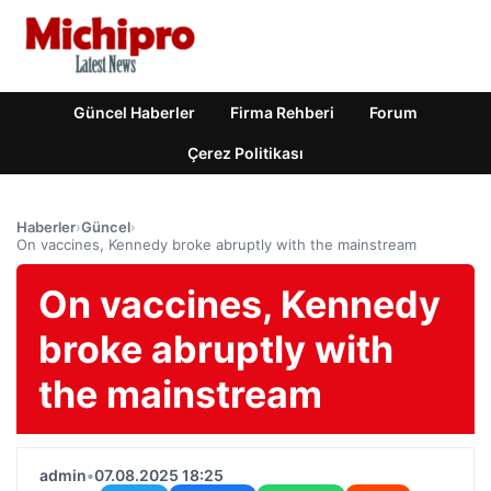
Güncel Haberler
Firma Rehberi
Forum
Çerez Politikası
Haberler
›
Güncel
›
On vaccines, Kennedy broke abruptly with the mainstream
On vaccines, Kennedy
broke abruptly with
the mainstream
admin
•
07.08.2025 18:25