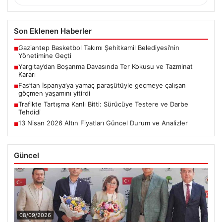
Son Eklenen Haberler
Gaziantep Basketbol Takımı Şehitkamil Belediyesi’nin
■
Yönetimine Geçti
Yargıtay’dan Boşanma Davasında Ter Kokusu ve Tazminat
■
Kararı
Fas’tan İspanya’ya yamaç paraşütüyle geçmeye çalışan
■
göçmen yaşamını yitirdi
Trafikte Tartışma Kanlı Bitti: Sürücüye Testere ve Darbe
■
Tehdidi
13 Nisan 2026 Altın Fiyatları Güncel Durum ve Analizler
■
Güncel
08/09/2026