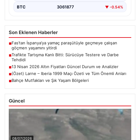
BTC
3061877
▼ -0.54%
Son Eklenen Haberler
Fas’tan İspanya’ya yamaç paraşütüyle geçmeye çalışan
■
göçmen yaşamını yitirdi
Trafikte Tartışma Kanlı Bitti: Sürücüye Testere ve Darbe
■
Tehdidi
13 Nisan 2026 Altın Fiyatları Güncel Durum ve Analizler
■
(Özet) Larne – Iberia 1999 Maçı Özeti ve Tüm Önemli Anları
■
Bahçe Mutfakları ve Şık Yaşam Bölgeleri
■
Güncel
08/07/2026