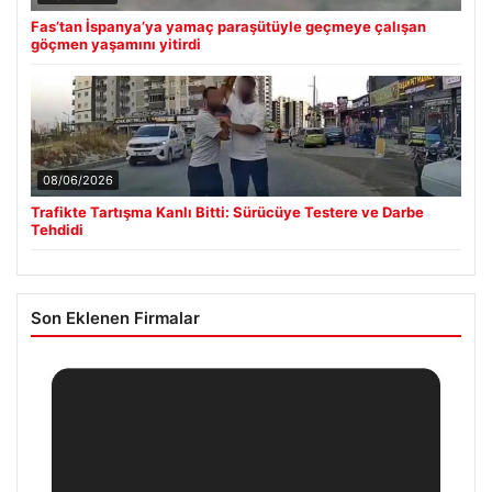
Fas’tan İspanya’ya yamaç paraşütüyle geçmeye çalışan
göçmen yaşamını yitirdi
08/06/2026
Trafikte Tartışma Kanlı Bitti: Sürücüye Testere ve Darbe
Tehdidi
Son Eklenen Firmalar