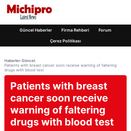
Güncel Haberler
Firma Rehberi
Forum
Çerez Politikası
Haberler
›
Güncel
›
Patients with breast cancer soon receive warning of faltering
drugs with blood test
Patients with breast
cancer soon receive
warning of faltering
drugs with blood test