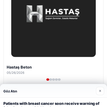
Prenses Night Club
04/29/2026
×
Göz Atın
Web sitemizi nasıl kullandığınızı daha iyi anlayabilmek,
deneyiminizi kişiselleştirmek ve geliştirmek amacıyla çerezler
Patients with breast cancer soon receive warning of
kullanıyoruz.
Çerez Politikamız