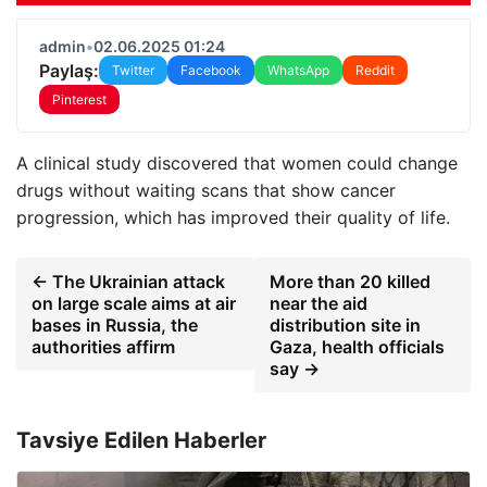
admin
•
02.06.2025 01:24
Paylaş:
Twitter
Facebook
WhatsApp
Reddit
Pinterest
A clinical study discovered that women could change
drugs without waiting scans that show cancer
progression, which has improved their quality of life.
← The Ukrainian attack
More than 20 killed
on large scale aims at air
near the aid
bases in Russia, the
distribution site in
authorities affirm
Gaza, health officials
say →
Tavsiye Edilen Haberler