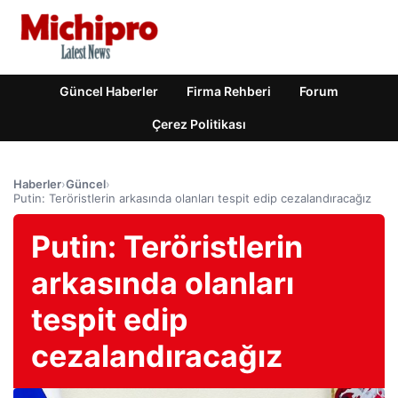
Güncel Haberler
Firma Rehberi
Forum
Çerez Politikası
Haberler
›
Güncel
›
Putin: Teröristlerin arkasında olanları tespit edip cezalandıracağız
Putin: Teröristlerin
arkasında olanları
tespit edip
cezalandıracağız