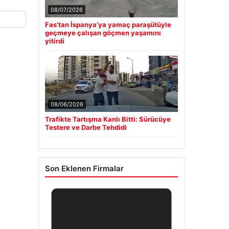
08/07/2026
Fas’tan İspanya’ya yamaç paraşütüyle
geçmeye çalışan göçmen yaşamını
yitirdi
08/06/2026
Trafikte Tartışma Kanlı Bitti: Sürücüye
Testere ve Darbe Tehdidi
Son Eklenen Firmalar