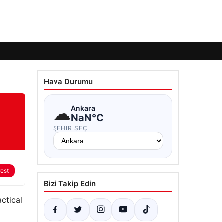
ı
Hava Durumu
☁
Ankara
NaN°C
ŞEHIR SEÇ
rest
Bizi Takip Edin
actical