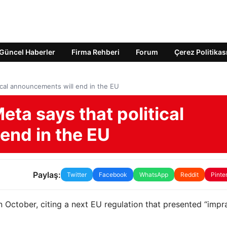
Güncel Haberler
Firma Rehberi
Forum
Çerez Politikas
ical announcements will end in the EU
eta says that political
end in the EU
Paylaş:
Twitter
Facebook
WhatsApp
Reddit
Pinte
n October, citing a next EU regulation that presented “impr