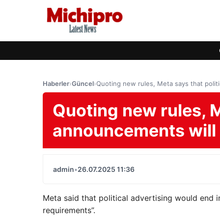
Haberler
›
Güncel
›
Quoting new rules, Meta says that polit
Quoting new rules, M
announcements will 
admin
•
26.07.2025 11:36
Meta said that political advertising would end i
requirements”.