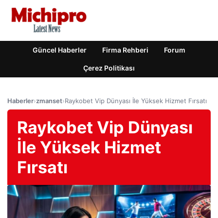
Güncel Haberler
Firma Rehberi
Forum
Çerez Politikası
Haberler
›
zmanset
›
Raykobet Vip Dünyası İle Yüksek Hizmet Fırsatı
Raykobet Vip Dünyası
İle Yüksek Hizmet
Fırsatı