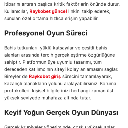
itibarını artıran başlıca kritik faktörlerin önünde durur.
Kullanıcılar,
Raykobet güncel
linkini takip ederek,
sunulan özel ortama hızlıca erişim yapabilir.
Profesyonel Oyun Süreci
Bahis tutkunları, yüklü katsayılar ve çeşitli bahis
alanları arasında tercih gerçekleştirme özgürlüğüne
sahiptir. Platformun üye uyumlu tasarımı, tüm
dereceden katılımcının siteyi kolay anlamasını sağlar.
Bireyler de
Raykobet giriş
sürecini tamamlayarak,
kazançlı olanakların yolunu aralayabilirsiniz. Koruma
protokolleri, kişisel bilgilerinizi herhangi zaman üst
yüksek seviyede muhafaza altında tutar.
Keyif Yoğun Gerçek Oyun Dünyası
Gerçek krupiyeler yönetiminde, coşku yüksek anlar