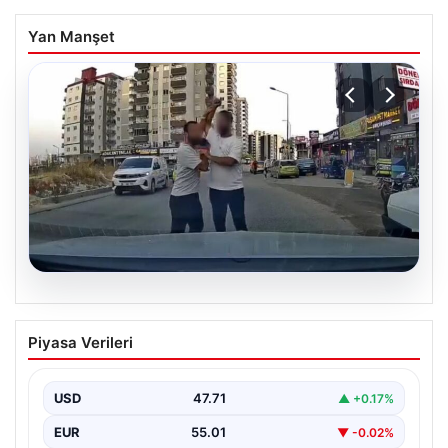
Yan Manşet
06.08.2026
Trafikte Tartışma Kanlı Bitti: Sürücüye
Piyasa Verileri
Testere ve Darbe Tehdidi
Adana’nın Sarıçam ilçesinde, trafikte gerçekleşen ciddi
bir tartışma, şiddet olayına dönüştü. Olay sırasında bir…
USD
47.71
▲ +0.17%
EUR
55.01
▼ -0.02%