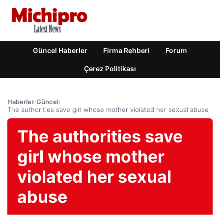
Güncel Haberler
Firma Rehberi
Forum
Çerez Politikası
Haberler
›
Güncel
›
The authorities save girl whose mother violated her sexual abuse
The authorities save
girl whose mother
violated her sexual
abuse