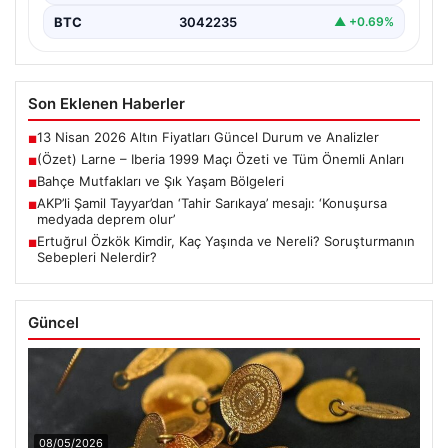
BTC
3042235
▲ +0.69%
Son Eklenen Haberler
13 Nisan 2026 Altın Fiyatları Güncel Durum ve Analizler
■
(Özet) Larne – Iberia 1999 Maçı Özeti ve Tüm Önemli Anları
■
Bahçe Mutfakları ve Şık Yaşam Bölgeleri
■
AKP’li Şamil Tayyar’dan ‘Tahir Sarıkaya’ mesajı: ‘Konuşursa
■
medyada deprem olur’
Ertuğrul Özkök Kimdir, Kaç Yaşında ve Nereli? Soruşturmanın
■
Sebepleri Nelerdir?
Güncel
08/05/2026