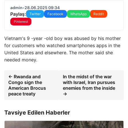
admin
•
28.06.2025 09:34
Paylaş:
Twitter
Facebook
WhatsApp
Reddit
Pinterest
Vietnam's 9 -year -old boy was abused by his mother
for customers who watched smartphones apps in the
United States and elsewhere. The mother said she
needed money.
← Rwanda and
In the midst of the war
Congo sign the
with Israel, Iran pursues
American Brocus
enemies from the inside
peace treaty
→
Tavsiye Edilen Haberler