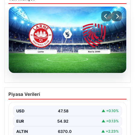
04.08.2026
(Özet) Larne – Iberia 1999 Maçı Özeti
Piyasa Verileri
ve Tüm Önemli Anları
USD
47.58
▲ +0.10%
EUR
54.92
▲ +0.13%
ALTIN
6370.0
▲ +2.23%