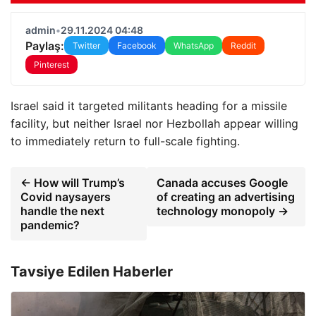
admin
•
29.11.2024 04:48
Paylaş:
Twitter
Facebook
WhatsApp
Reddit
Pinterest
Israel said it targeted militants heading for a missile
facility, but neither Israel nor Hezbollah appear willing
to immediately return to full-scale fighting.
← How will Trump’s
Canada accuses Google
Covid naysayers
of creating an advertising
handle the next
technology monopoly →
pandemic?
Tavsiye Edilen Haberler