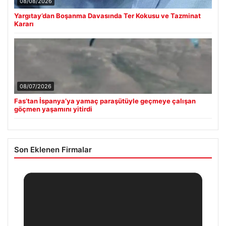
08/08/2026
Yargıtay’dan Boşanma Davasında Ter Kokusu ve Tazminat
Kararı
08/07/2026
Fas’tan İspanya’ya yamaç paraşütüyle geçmeye çalışan
göçmen yaşamını yitirdi
Son Eklenen Firmalar