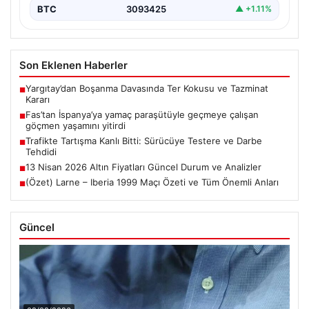
BTC
3093425
▲ +1.11%
Son Eklenen Haberler
Yargıtay’dan Boşanma Davasında Ter Kokusu ve Tazminat
■
Kararı
Fas’tan İspanya’ya yamaç paraşütüyle geçmeye çalışan
■
göçmen yaşamını yitirdi
Trafikte Tartışma Kanlı Bitti: Sürücüye Testere ve Darbe
■
Tehdidi
13 Nisan 2026 Altın Fiyatları Güncel Durum ve Analizler
■
(Özet) Larne – Iberia 1999 Maçı Özeti ve Tüm Önemli Anları
■
Güncel