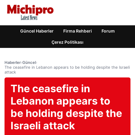
Güncel Haberler
Firma Rehberi
Forum
Çerez Politikası
Haberler
›
Güncel
›
The ceasefire in Lebanon appears to be holding despite the Israeli
attack
The ceasefire in
Lebanon appears to
be holding despite the
Israeli attack