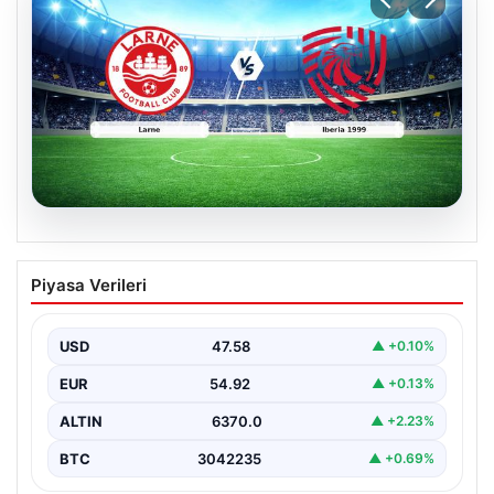
04.08.2026
(Özet) Larne – Iberia 1999 Maçı Özeti
Piyasa Verileri
ve Tüm Önemli Anları
USD
47.58
▲ +0.10%
EUR
54.92
▲ +0.13%
ALTIN
6370.0
▲ +2.23%
BTC
3042235
▲ +0.69%