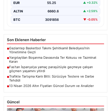
EUR
55.25
▲ +0.32%
ALTIN
6660.6
▲ +2.59%
BTC
3091856
▼ -0.05%
Son Eklenen Haberler
Gaziantep Basketbol Takımı Şehitkamil Belediyesi’nin
■
Yönetimine Geçti
Yargıtay’dan Boşanma Davasında Ter Kokusu ve Tazminat
■
Kararı
Fas’tan İspanya’ya yamaç paraşütüyle geçmeye çalışan
■
göçmen yaşamını yitirdi
Trafikte Tartışma Kanlı Bitti: Sürücüye Testere ve Darbe
■
Tehdidi
13 Nisan 2026 Altın Fiyatları Güncel Durum ve Analizler
■
Güncel