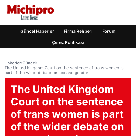
Güncel Haberler
Firma Rehberi
Forum
Çerez Politikası
Haberler
›
Güncel
›
The United Kingdom Court on the sentence of trans women is
part of the wider debate on sex and gender
The United Kingdom
Court on the sentence
of trans women is part
of the wider debate on