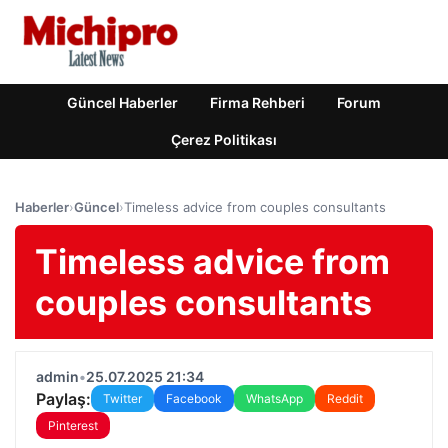
Güncel Haberler
Firma Rehberi
Forum
Çerez Politikası
Haberler
›
Güncel
›
Timeless advice from couples consultants
Timeless advice from
couples consultants
admin
•
25.07.2025 21:34
Paylaş:
Twitter
Facebook
WhatsApp
Reddit
Pinterest