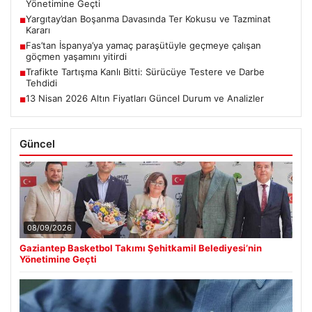
Yönetimine Geçti
Yargıtay’dan Boşanma Davasında Ter Kokusu ve Tazminat
■
Kararı
Fas’tan İspanya’ya yamaç paraşütüyle geçmeye çalışan
■
göçmen yaşamını yitirdi
Trafikte Tartışma Kanlı Bitti: Sürücüye Testere ve Darbe
■
Tehdidi
13 Nisan 2026 Altın Fiyatları Güncel Durum ve Analizler
■
Güncel
08/09/2026
Gaziantep Basketbol Takımı Şehitkamil Belediyesi’nin
Yönetimine Geçti