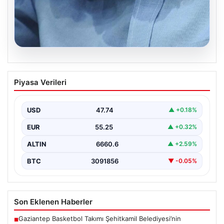
08.08.2026
Yargıtay’dan Boşanma Davasında Ter
Piyasa Verileri
Kokusu ve Tazminat Kararı
Yargıtay 2. Hukuk Dairesi, geçtiğimiz günlerde
gerçekleşen önemli bir boşanma davasında, eşlerin
USD
47.74
▲ +0.18%
yaşadığı ciddi…
EUR
55.25
▲ +0.32%
ALTIN
6660.6
▲ +2.59%
BTC
3091856
▼ -0.05%
Son Eklenen Haberler
Gaziantep Basketbol Takımı Şehitkamil Belediyesi’nin
■