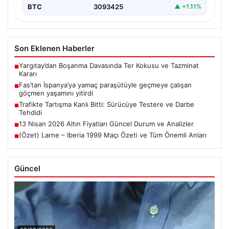
BTC
3093425
▲ +1.11%
Son Eklenen Haberler
Yargıtay’dan Boşanma Davasında Ter Kokusu ve Tazminat
■
Kararı
Fas’tan İspanya’ya yamaç paraşütüyle geçmeye çalışan
■
göçmen yaşamını yitirdi
Trafikte Tartışma Kanlı Bitti: Sürücüye Testere ve Darbe
■
Tehdidi
13 Nisan 2026 Altın Fiyatları Güncel Durum ve Analizler
■
(Özet) Larne – Iberia 1999 Maçı Özeti ve Tüm Önemli Anları
■
Güncel