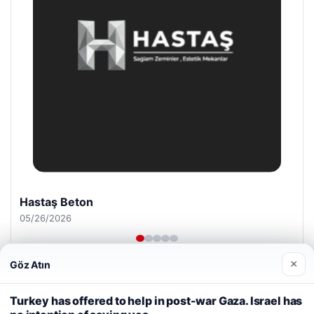
Prenses Night Club
04/29/2026
×
Göz Atın
Web sitemizi nasıl kullandığınızı daha iyi anlayabilmek,
deneyiminizi kişiselleştirmek ve geliştirmek amacıyla çerezler
Turkey has offered to help in post-war Gaza. Israel has
kullanıyoruz.
Çerez Politikamız