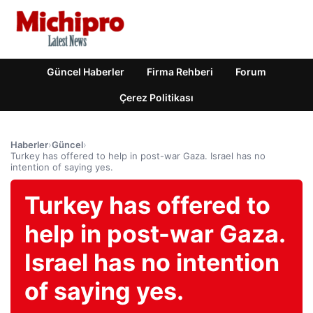
Güncel Haberler
Firma Rehberi
Forum
Çerez Politikası
Haberler
›
Güncel
›
Turkey has offered to help in post-war Gaza. Israel has no
intention of saying yes.
Turkey has offered to
help in post-war Gaza.
Israel has no intention
of saying yes.