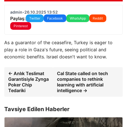
admin
•
26.10.2025 13:52
Paylaş:
Twitter
Facebook
WhatsApp
Reddit
Pinterest
As a guarantor of the ceasefire, Turkey is eager to
play a role in Gaza's future, seeing political and
economic benefits. Israel doesn't want to know.
← Anlık Teslimat
Cal State called on tech
Garantisiyle Zynga
companies to rethink
Poker Chip
learning with artificial
Tedariki
intelligence →
Tavsiye Edilen Haberler