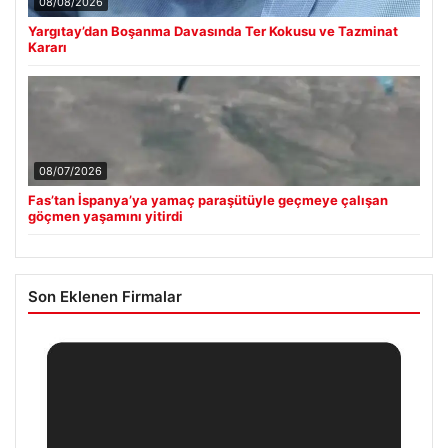
08/08/2026
Yargıtay’dan Boşanma Davasında Ter Kokusu ve Tazminat
Kararı
08/07/2026
Fas’tan İspanya’ya yamaç paraşütüyle geçmeye çalışan
göçmen yaşamını yitirdi
Son Eklenen Firmalar