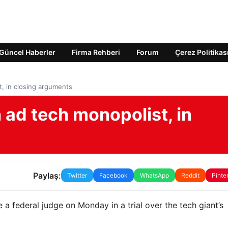
Güncel Haberler
Firma Rehberi
Forum
Çerez Politikas
, in closing arguments
 ad tech monopolist, in
Paylaş:
Twitter
Facebook
WhatsApp
Reddit
Pinte
 a federal judge on Monday in a trial over the tech giant’s