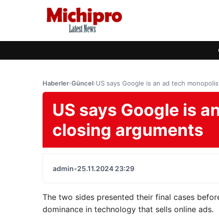
Haberler
›
Güncel
›
US says Google is an ad tech monopolist
US says Google is an
closing arguments
admin
•
25.11.2024 23:29
The two sides presented their final cases before
dominance in technology that sells online ads.