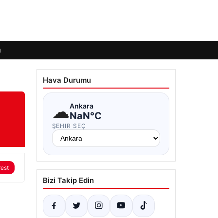
ı
Hava Durumu
☁
Ankara
NaN°C
ŞEHIR SEÇ
rest
Bizi Takip Edin