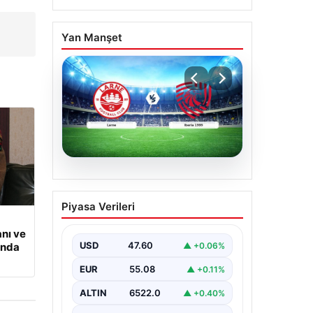
Yan Manşet
04.08.2026
(Özet) Larne – Iberia
Piyasa Verileri
1999 Maçı Özeti ve Tüm
Önemli Anları
nı ve
USD
47.60
▲ +0.06%
ında
EUR
55.08
▲ +0.11%
ALTIN
6522.0
▲ +0.40%