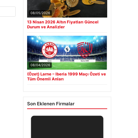
08/05/2026
13 Nisan 2026 Altın Fiyatları Güncel
Durum ve Analizler
08/04/2026
(Özet) Larne – Iberia 1999 Maçı Özeti ve
Tüm Önemli Anları
Son Eklenen Firmalar