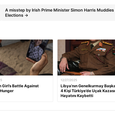
A misstep by Irish Prime Minister Simon Harris Muddies
Elections →
25
12/27/2025
 Girl’s Battle Against
Libya’nın Genelkurmay Başka
 Hunger
4 Kişi Türkiye’de Uçak Kazas
Hayatını Kaybetti