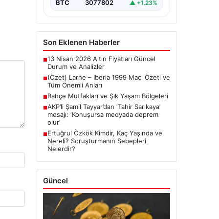
BTC
3077802
▲ +1.23%
Son Eklenen Haberler
13 Nisan 2026 Altın Fiyatları Güncel
■
Durum ve Analizler
(Özet) Larne – Iberia 1999 Maçı Özeti ve
■
Tüm Önemli Anları
Bahçe Mutfakları ve Şık Yaşam Bölgeleri
■
AKP’li Şamil Tayyar’dan ‘Tahir Sarıkaya’
■
mesajı: ‘Konuşursa medyada deprem
olur’
Ertuğrul Özkök Kimdir, Kaç Yaşında ve
■
Nereli? Soruşturmanın Sebepleri
Nelerdir?
Güncel