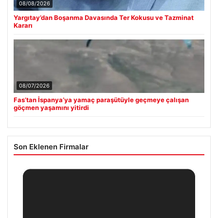
08/08/2026
Yargıtay’dan Boşanma Davasında Ter Kokusu ve Tazminat
Kararı
08/07/2026
Fas’tan İspanya’ya yamaç paraşütüyle geçmeye çalışan
göçmen yaşamını yitirdi
Son Eklenen Firmalar