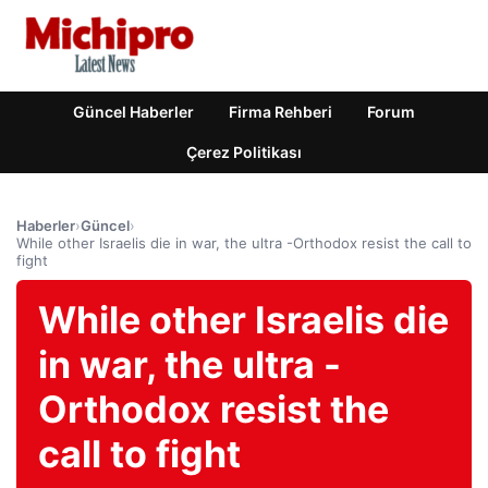
Güncel Haberler
Firma Rehberi
Forum
Çerez Politikası
Haberler
›
Güncel
›
While other Israelis die in war, the ultra -Orthodox resist the call to
fight
While other Israelis die
in war, the ultra -
Orthodox resist the
call to fight