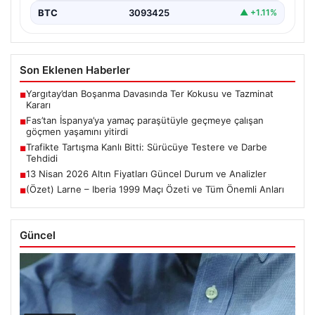
BTC
3093425
▲ +1.11%
Son Eklenen Haberler
Yargıtay’dan Boşanma Davasında Ter Kokusu ve Tazminat
■
Kararı
Fas’tan İspanya’ya yamaç paraşütüyle geçmeye çalışan
■
göçmen yaşamını yitirdi
Trafikte Tartışma Kanlı Bitti: Sürücüye Testere ve Darbe
■
Tehdidi
13 Nisan 2026 Altın Fiyatları Güncel Durum ve Analizler
■
(Özet) Larne – Iberia 1999 Maçı Özeti ve Tüm Önemli Anları
■
Güncel