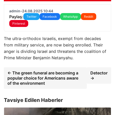
admin
•
24.08.2025 10:44
Paylaş:
Twitter
Facebook
WhatsApp
Reddit
Pinterest
The ultra-orthodox Israelis, exempt from decades
from military service, are now being enrolled. Their
anger is dividing Israel and threatens the coalition of
Prime Minister Benjamin Netanyahu.
← The green funeral are becoming a
Detector
popular choice for Americans aware
→
of the environment
Tavsiye Edilen Haberler