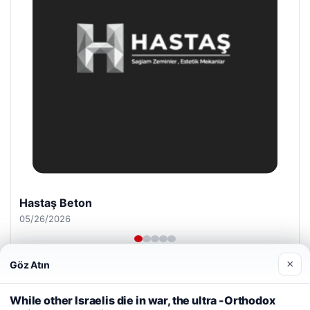
Prenses Night Club
04/29/2026
×
Göz Atın
Web sitemizi nasıl kullandığınızı daha iyi anlayabilmek,
deneyiminizi kişiselleştirmek ve geliştirmek amacıyla çerezler
While other Israelis die in war, the ultra -Orthodox
kullanıyoruz.
Çerez Politikamız