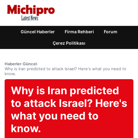
Güncel Haberler
Firma Rehberi
Forum
Çerez Politikası
Haberler
›
Güncel
›
Why is Iran predicted to attack Israel? Here's what you need to
know.
Why is Iran predicted
to attack Israel? Here's
what you need to
know.