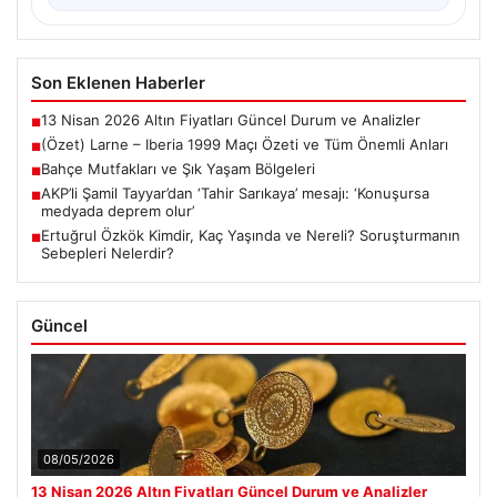
Son Eklenen Haberler
13 Nisan 2026 Altın Fiyatları Güncel Durum ve Analizler
■
(Özet) Larne – Iberia 1999 Maçı Özeti ve Tüm Önemli Anları
■
Bahçe Mutfakları ve Şık Yaşam Bölgeleri
■
AKP’li Şamil Tayyar’dan ‘Tahir Sarıkaya’ mesajı: ‘Konuşursa
■
medyada deprem olur’
Ertuğrul Özkök Kimdir, Kaç Yaşında ve Nereli? Soruşturmanın
■
Sebepleri Nelerdir?
Güncel
08/05/2026
13 Nisan 2026 Altın Fiyatları Güncel Durum ve Analizler