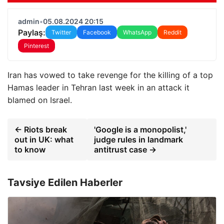
admin
•
05.08.2024 20:15
Paylaş:
Twitter
Facebook
WhatsApp
Reddit
Pinterest
Iran has vowed to take revenge for the killing of a top
Hamas leader in Tehran last week in an attack it
blamed on Israel.
← Riots break
'Google is a monopolist,'
out in UK: what
judge rules in landmark
to know
antitrust case →
Tavsiye Edilen Haberler