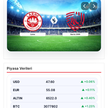
04.08.2026
(Özet) Larne – Iberia 1999 Maçı Özeti
Piyasa Verileri
ve Tüm Önemli Anları
USD
47.60
▲ +0.06%
EUR
55.08
▲ +0.11%
ALTIN
6522.0
▲ +0.40%
BTC
3077802
▲ +1.23%