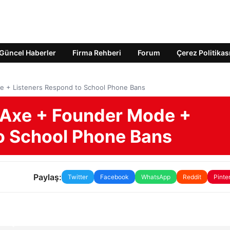
Güncel Haberler
Firma Rehberi
Forum
Çerez Politikas
de + Listeners Respond to School Phone Bans
n Axe + Founder Mode +
o School Phone Bans
Paylaş:
Twitter
Facebook
WhatsApp
Reddit
Pinte