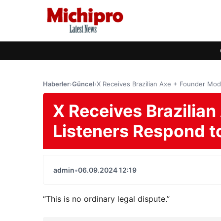
Haberler
›
Güncel
›
X Receives Brazilian Axe + Founder Mo
X Receives Brazilia
Listeners Respond t
admin
•
06.09.2024 12:19
“This is no ordinary legal dispute.”