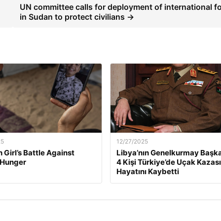
UN committee calls for deployment of international f
in Sudan to protect civilians →
25
12/27/2025
 Girl’s Battle Against
Libya’nın Genelkurmay Başka
 Hunger
4 Kişi Türkiye’de Uçak Kazas
Hayatını Kaybetti