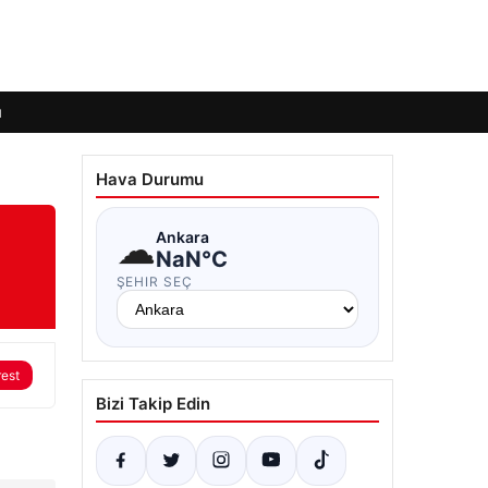
ı
Hava Durumu
☁
Ankara
NaN°C
ŞEHIR SEÇ
rest
Bizi Takip Edin