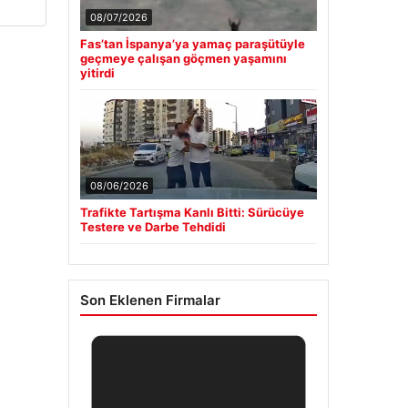
08/07/2026
Fas’tan İspanya’ya yamaç paraşütüyle
geçmeye çalışan göçmen yaşamını
yitirdi
08/06/2026
Trafikte Tartışma Kanlı Bitti: Sürücüye
Testere ve Darbe Tehdidi
Son Eklenen Firmalar