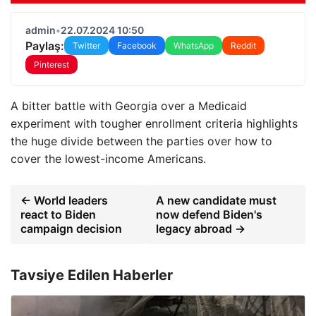
admin
•
22.07.2024 10:50
Paylaş:
Twitter
Facebook
WhatsApp
Reddit
Pinterest
A bitter battle with Georgia over a Medicaid
experiment with tougher enrollment criteria highlights
the huge divide between the parties over how to
cover the lowest-income Americans.
← World leaders
A new candidate must
react to Biden
now defend Biden's
campaign decision
legacy abroad →
Tavsiye Edilen Haberler