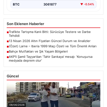
BTC
3061877
▼ -0.54%
Son Eklenen Haberler
Trafikte Tartışma Kanlı Bitti: Sürücüye Testere ve Darbe
■
Tehdidi
13 Nisan 2026 Altın Fiyatları Güncel Durum ve Analizler
■
(Özet) Larne – Iberia 1999 Maçı Özeti ve Tüm Önemli Anları
■
Bahçe Mutfakları ve Şık Yaşam Bölgeleri
■
AKP’li Şamil Tayyar’dan ‘Tahir Sarıkaya’ mesajı: ‘Konuşursa
■
medyada deprem olur’
Güncel
08/06/2026