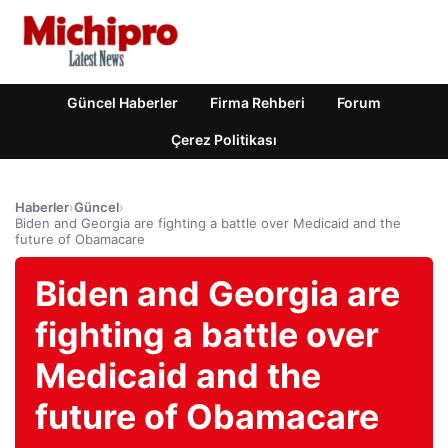
Güncel Haberler
Firma Rehberi
Forum
Çerez Politikası
Haberler
›
Güncel
›
Biden and Georgia are fighting a battle over Medicaid and the
future of Obamacare
Biden and Georgia are
fighting a battle over
Medicaid and the
future of Obamacare