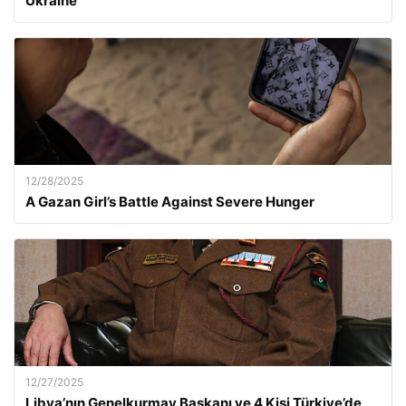
Ukraine
12/28/2025
A Gazan Girl’s Battle Against Severe Hunger
12/27/2025
Libya’nın Genelkurmay Başkanı ve 4 Kişi Türkiye’de