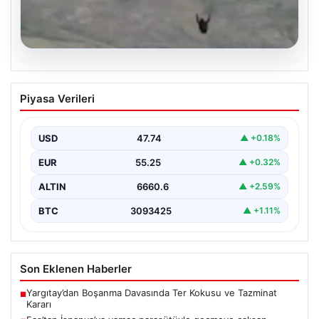
07.08.2026
Fas’tan İspanya’ya yamaç paraşütüyle
Piyasa Verileri
geçmeye çalışan göçmen yaşamını
yitirdi
USD
47.74
▲ +0.18%
{ “title”: “Fas’tan İspanya’ya Yamaç Paraşütüyle
Geçmeye Çalışan Göçmen Hayatını Kaybetti”, “content”:
EUR
55.25
▲ +0.32%
“ Fas…
ALTIN
6660.6
▲ +2.59%
BTC
3093425
▲ +1.11%
Son Eklenen Haberler
Yargıtay’dan Boşanma Davasında Ter Kokusu ve Tazminat
■
Kararı