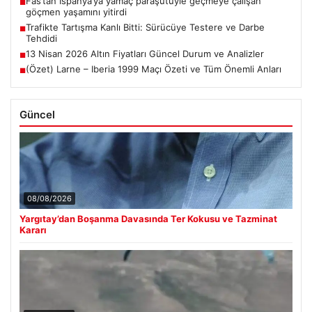
Fas’tan İspanya’ya yamaç paraşütüyle geçmeye çalışan
■
göçmen yaşamını yitirdi
Trafikte Tartışma Kanlı Bitti: Sürücüye Testere ve Darbe
■
Tehdidi
13 Nisan 2026 Altın Fiyatları Güncel Durum ve Analizler
■
(Özet) Larne – Iberia 1999 Maçı Özeti ve Tüm Önemli Anları
■
Güncel
08/08/2026
Yargıtay’dan Boşanma Davasında Ter Kokusu ve Tazminat
Kararı