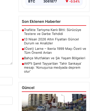
BTC
3061877
▼ -0.54%
Son Eklenen Haberler
Trafikte Tartışma Kanlı Bitti: Sürücüye
■
Testere ve Darbe Tehdidi
13 Nisan 2026 Altın Fiyatları Güncel
■
Durum ve Analizler
(Özet) Larne – Iberia 1999 Maçı Özeti ve
■
Tüm Önemli Anları
Bahçe Mutfakları ve Şık Yaşam Bölgeleri
■
AKP’li Şamil Tayyar’dan ‘Tahir Sarıkaya’
■
mesajı: ‘Konuşursa medyada deprem
olur’
Güncel