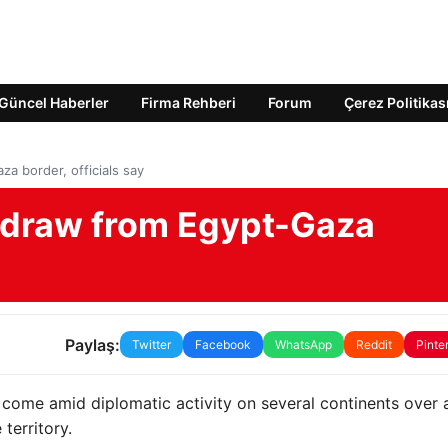
Güncel Haberler
Firma Rehberi
Forum
Çerez Politikas
za border, officials say
ithdraw from Egypt-Gaza
Paylaş:
Twitter
Facebook
WhatsApp
Reddit
Pinte
s come amid diplomatic activity on several continents over 
territory.