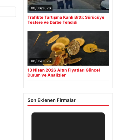
08/06/2026
Trafikte Tartışma Kanlı Bitti: Sürücüye
Testere ve Darbe Tehdidi
08/05/2026
13 Nisan 2026 Altın Fiyatları Güncel
Durum ve Analizler
Son Eklenen Firmalar