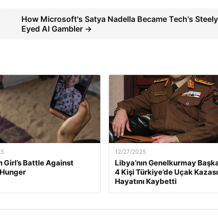
How Microsoft's Satya Nadella Became Tech's Steely
Eyed AI Gambler →
25
12/27/2025
 Girl’s Battle Against
Libya’nın Genelkurmay Başka
 Hunger
4 Kişi Türkiye’de Uçak Kazas
Hayatını Kaybetti