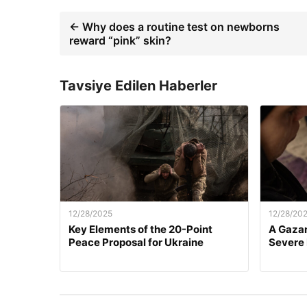
← Why does a routine test on newborns
reward “pink” skin?
Tavsiye Edilen Haberler
12/28/2025
12/28/20
Key Elements of the 20-Point
A Gazan
Peace Proposal for Ukraine
Severe