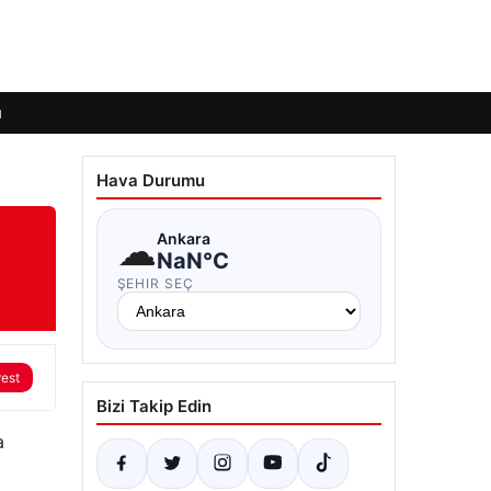
ı
Hava Durumu
☁
Ankara
NaN°C
ŞEHIR SEÇ
rest
Bizi Takip Edin
a