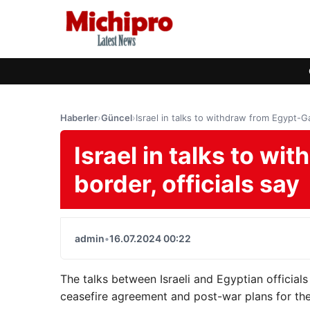
Haberler
›
Güncel
›
Israel in talks to withdraw from Egypt-Ga
Israel in talks to w
border, officials say
admin
•
16.07.2024 00:22
The talks between Israeli and Egyptian official
ceasefire agreement and post-war plans for the 